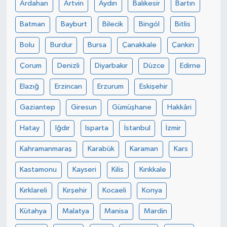
Ardahan
Artvin
Aydın
Balıkesir
Bartın
Batman
Bayburt
Bilecik
Bingöl
Bitlis
Bolu
Burdur
Bursa
Çanakkale
Çankırı
Çorum
Denizli
Diyarbakır
Düzce
Edirne
Elazığ
Erzincan
Erzurum
Eskişehir
Gaziantep
Giresun
Gümüşhane
Hakkâri
Hatay
Iğdır
Isparta
İstanbul
İzmir
Kahramanmaraş
Karabük
Karaman
Kars
Kastamonu
Kayseri
Kilis
Kırıkkale
Kırklareli
Kırşehir
Kocaeli
Konya
Kütahya
Malatya
Manisa
Mardin