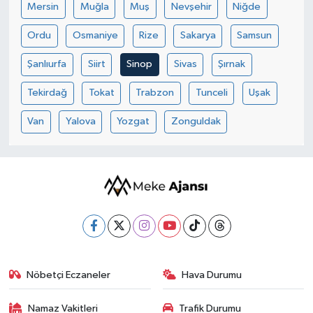
Mersin
Muğla
Muş
Nevşehir
Niğde
Ordu
Osmaniye
Rize
Sakarya
Samsun
Şanlıurfa
Siirt
Sinop
Sivas
Şırnak
Tekirdağ
Tokat
Trabzon
Tunceli
Uşak
Van
Yalova
Yozgat
Zonguldak
Nöbetçi Eczaneler
Hava Durumu
Namaz Vakitleri
Trafik Durumu