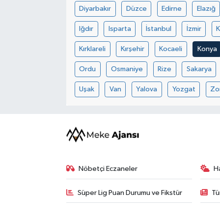
Diyarbakır
Düzce
Edirne
Elazığ
Iğdır
Isparta
İstanbul
İzmir
Kırklareli
Kırşehir
Kocaeli
Konya
Ordu
Osmaniye
Rize
Sakarya
Uşak
Van
Yalova
Yozgat
Zo
Nöbetçi Eczaneler
H
Süper Lig Puan Durumu ve Fikstür
Tü