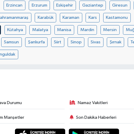
Erzincan
Erzurum
Eskişehir
Gaziantep
Giresun
Kahramanmaraş
Karabük
Karaman
Kars
Kastamonu
Kütahya
Malatya
Manisa
Mardin
Mersin
Muğ
Samsun
Şanlıurfa
Siirt
Sinop
Sivas
Şırnak
T
nguldak
ava Durumu
Namaz Vakitleri
m Manşetler
Son Dakika Haberleri