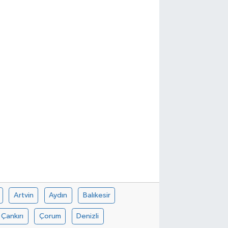
Artvin
Aydın
Balıkesir
Çankırı
Çorum
Denizli