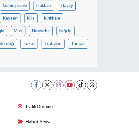
Gümüşhane
Hakkâri
Hatay
Kayseri
Kilis
Kırıkkale
la
Muş
Nevşehir
Niğde
ekirdağ
Tokat
Trabzon
Tunceli
Trafik Durumu
Haber Arşivi