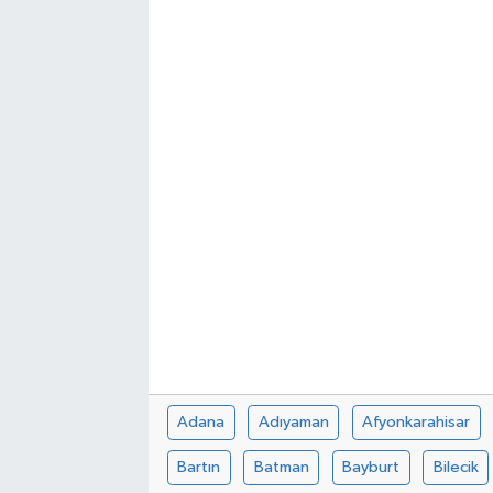
Adana
Adıyaman
Afyonkarahisar
Bartın
Batman
Bayburt
Bilecik