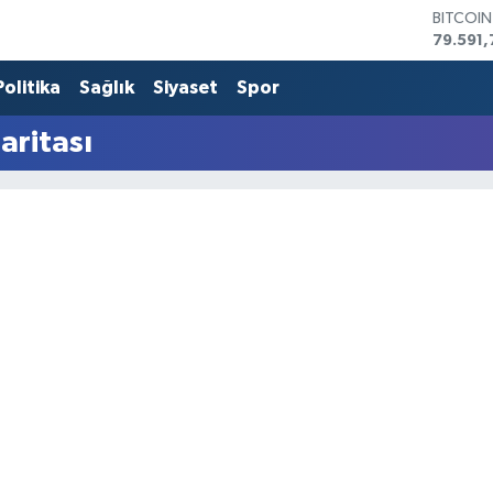
BITCOI
79.591,
DOLAR
45,436
Politika
Sağlık
Siyaset
Spor
EURO
53,386
aritası
STERLİN
61,603
G.ALTIN
6862,0
BİST10
14.598