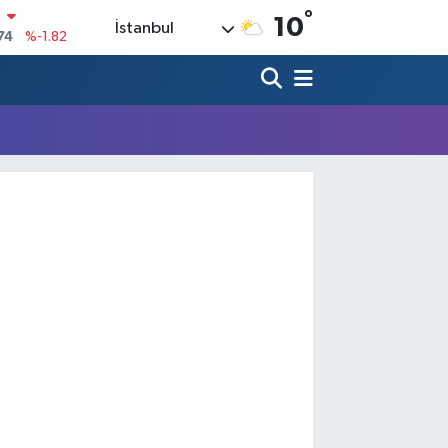
°
N
10
İstanbul
74
%-1.82
20
%0.02
90
%0.19
80
%0.18
9000
%0.19
0
,00
%0