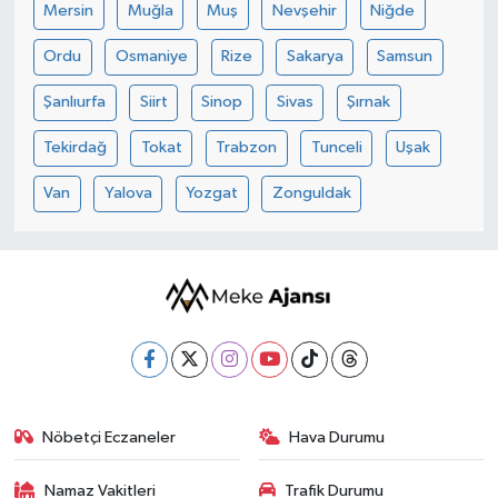
Mersin
Muğla
Muş
Nevşehir
Niğde
Ordu
Osmaniye
Rize
Sakarya
Samsun
Şanlıurfa
Siirt
Sinop
Sivas
Şırnak
Tekirdağ
Tokat
Trabzon
Tunceli
Uşak
Van
Yalova
Yozgat
Zonguldak
Nöbetçi Eczaneler
Hava Durumu
Namaz Vakitleri
Trafik Durumu