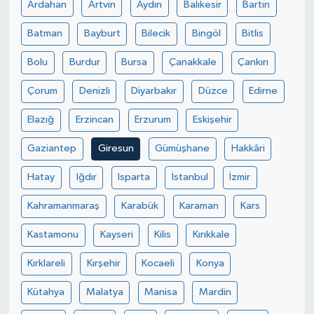
Ardahan
Artvin
Aydın
Balıkesir
Bartın
Batman
Bayburt
Bilecik
Bingöl
Bitlis
Bolu
Burdur
Bursa
Çanakkale
Çankırı
Çorum
Denizli
Diyarbakır
Düzce
Edirne
Elazığ
Erzincan
Erzurum
Eskişehir
Gaziantep
Giresun
Gümüşhane
Hakkâri
Hatay
Iğdır
Isparta
İstanbul
İzmir
Kahramanmaraş
Karabük
Karaman
Kars
Kastamonu
Kayseri
Kilis
Kırıkkale
Kırklareli
Kırşehir
Kocaeli
Konya
Kütahya
Malatya
Manisa
Mardin