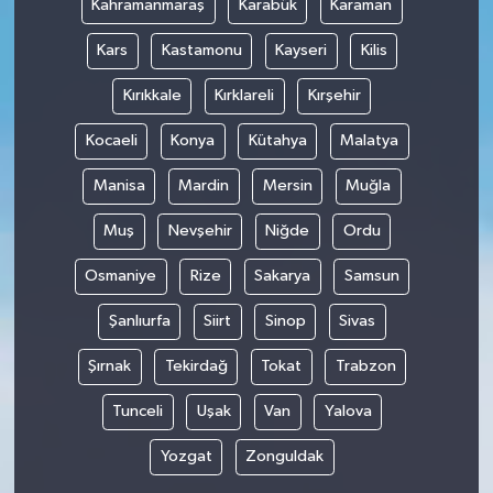
Kahramanmaraş
Karabük
Karaman
Kars
Kastamonu
Kayseri
Kilis
Kırıkkale
Kırklareli
Kırşehir
Kocaeli
Konya
Kütahya
Malatya
Manisa
Mardin
Mersin
Muğla
Muş
Nevşehir
Niğde
Ordu
Osmaniye
Rize
Sakarya
Samsun
Şanlıurfa
Siirt
Sinop
Sivas
Şırnak
Tekirdağ
Tokat
Trabzon
Tunceli
Uşak
Van
Yalova
Yozgat
Zonguldak