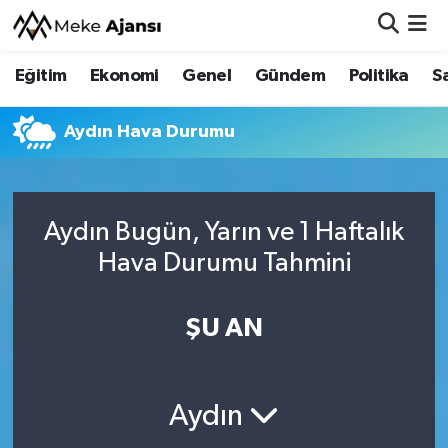
Eğitim
Ekonomi
Genel
Gündem
Politika
S
Eğitim
Nöbetçi Eczaneler
Ekonomi
Hava Durumu
Aydın Hava Durumu
Genel
Namaz Vakitleri
Aydın Bugün, Yarın ve 1 Haftalık
Gündem
Trafik Durumu
Hava Durumu Tahmini
Politika
Süper Lig Puan Durumu ve Fikstür
ŞU AN
Sağlık
Tüm Manşetler
Siyaset
Son Dakika Haberleri
Aydın
Spor
Haber Arşivi