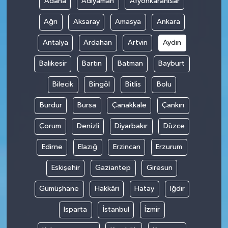
Adana
Adıyaman
Afyonkarahisar
Ağrı
Aksaray
Amasya
Ankara
Antalya
Ardahan
Artvin
Aydın
Balıkesir
Bartın
Batman
Bayburt
Bilecik
Bingöl
Bitlis
Bolu
Burdur
Bursa
Çanakkale
Çankırı
Çorum
Denizli
Diyarbakır
Düzce
Edirne
Elazığ
Erzincan
Erzurum
Eskişehir
Gaziantep
Giresun
Gümüşhane
Hakkâri
Hatay
Iğdır
Isparta
İstanbul
İzmir