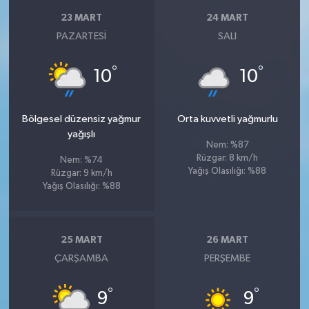
23 MART
24 MART
PAZARTESI
SALI
°
°
10
10
Bölgesel düzensiz yağmur
Orta kuvvetli yağmurlu
yağışlı
Nem: %87
Rüzgar: 8 km/h
Nem: %74
Yağış Olasılığı: %88
Rüzgar: 9 km/h
Yağış Olasılığı: %88
25 MART
26 MART
ÇARŞAMBA
PERŞEMBE
°
°
9
9