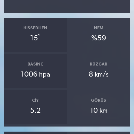
HISSEDILEN
NEM
°
15
%59
BASINÇ
RÜZGAR
1006
8
hpa
km/s
ÇIY
GÖRÜŞ
5.2
10
km