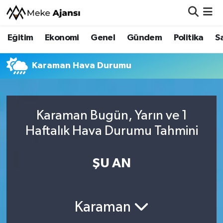
Eğitim
Ekonomi
Genel
Gündem
Politika
S
Eğitim
Nöbetçi Eczaneler
Ekonomi
Hava Durumu
Karaman Hava Durumu
Genel
Namaz Vakitleri
Karaman Bugün, Yarın ve 1
Gündem
Trafik Durumu
Haftalık Hava Durumu Tahmini
Politika
Süper Lig Puan Durumu ve Fikstür
ŞU AN
Sağlık
Tüm Manşetler
Siyaset
Son Dakika Haberleri
Karaman
Spor
Haber Arşivi