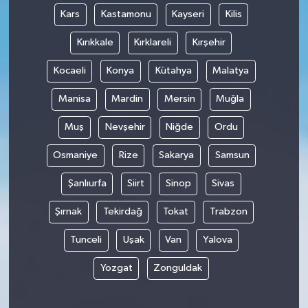
Kars
Kastamonu
Kayseri
Kilis
Kırıkkale
Kırklareli
Kırşehir
Kocaeli
Konya
Kütahya
Malatya
Manisa
Mardin
Mersin
Muğla
Muş
Nevşehir
Niğde
Ordu
Osmaniye
Rize
Sakarya
Samsun
Şanlıurfa
Siirt
Sinop
Sivas
Şırnak
Tekirdağ
Tokat
Trabzon
Tunceli
Uşak
Van
Yalova
Yozgat
Zonguldak