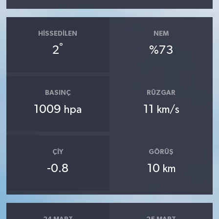
HISSEDILEN
NEM
°
2
%73
BASINÇ
RÜZGAR
1009
11
hpa
km/s
ÇIY
GÖRÜŞ
-0.8
10
km