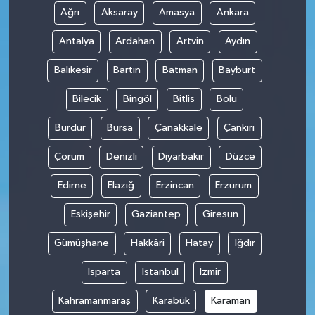
Ağrı
Aksaray
Amasya
Ankara
Antalya
Ardahan
Artvin
Aydın
Balıkesir
Bartın
Batman
Bayburt
Bilecik
Bingöl
Bitlis
Bolu
Burdur
Bursa
Çanakkale
Çankırı
Çorum
Denizli
Diyarbakır
Düzce
Edirne
Elazığ
Erzincan
Erzurum
Eskişehir
Gaziantep
Giresun
Gümüşhane
Hakkâri
Hatay
Iğdır
Isparta
İstanbul
İzmir
Kahramanmaraş
Karabük
Karaman