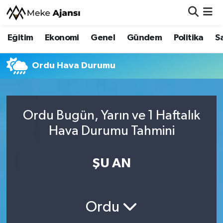
Eğitim
Ekonomi
Genel
Gündem
Politika
S
Eğitim
Nöbetçi Eczaneler
Ekonomi
Hava Durumu
Ordu Hava Durumu
Genel
Namaz Vakitleri
Ordu Bugün, Yarın ve 1 Haftalık
Gündem
Trafik Durumu
Hava Durumu Tahmini
Politika
Süper Lig Puan Durumu ve Fikstür
ŞU AN
Sağlık
Tüm Manşetler
Siyaset
Son Dakika Haberleri
Ordu
Spor
Haber Arşivi