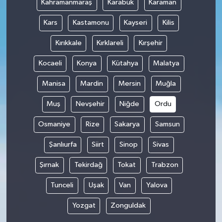
Kahramanmaraş
Karabük
Karaman
Kars
Kastamonu
Kayseri
Kilis
Kırıkkale
Kırklareli
Kırşehir
Kocaeli
Konya
Kütahya
Malatya
Manisa
Mardin
Mersin
Muğla
Muş
Nevşehir
Niğde
Ordu
Osmaniye
Rize
Sakarya
Samsun
Şanlıurfa
Siirt
Sinop
Sivas
Şırnak
Tekirdağ
Tokat
Trabzon
Tunceli
Uşak
Van
Yalova
Yozgat
Zonguldak