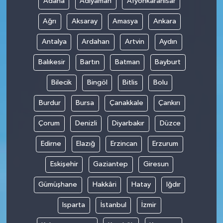
Adana
Adıyaman
Afyonkarahisar
Ağrı
Aksaray
Amasya
Ankara
Antalya
Ardahan
Artvin
Aydın
Balıkesir
Bartın
Batman
Bayburt
Bilecik
Bingöl
Bitlis
Bolu
Burdur
Bursa
Çanakkale
Çankırı
Çorum
Denizli
Diyarbakır
Düzce
Edirne
Elazığ
Erzincan
Erzurum
Eskişehir
Gaziantep
Giresun
Gümüşhane
Hakkâri
Hatay
Iğdır
Isparta
İstanbul
İzmir