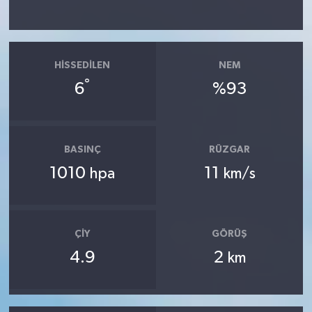
HISSEDILEN
NEM
°
6
%93
BASINÇ
RÜZGAR
1010
11
hpa
km/s
ÇIY
GÖRÜŞ
4.9
2
km