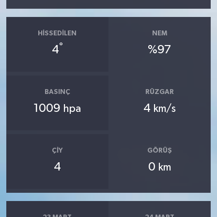
HISSEDILEN
NEM
°
4
%97
BASINÇ
RÜZGAR
1009
4
hpa
km/s
ÇIY
GÖRÜŞ
4
0
km