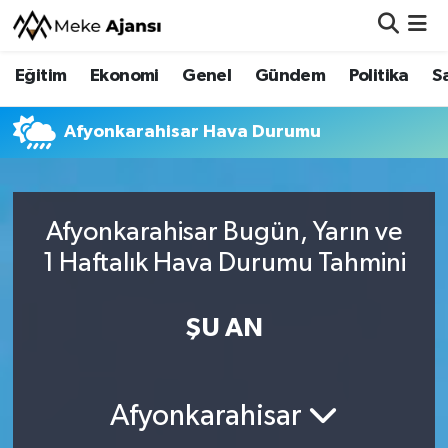
Eğitim
Ekonomi
Genel
Gündem
Politika
S
Eğitim
Nöbetçi Eczaneler
Ekonomi
Hava Durumu
Afyonkarahisar Hava Durumu
Genel
Namaz Vakitleri
Afyonkarahisar Bugün, Yarın ve
Gündem
Trafik Durumu
1 Haftalık Hava Durumu Tahmini
Politika
Süper Lig Puan Durumu ve Fikstür
ŞU AN
Sağlık
Tüm Manşetler
Siyaset
Son Dakika Haberleri
Afyonkarahisar
Spor
Haber Arşivi