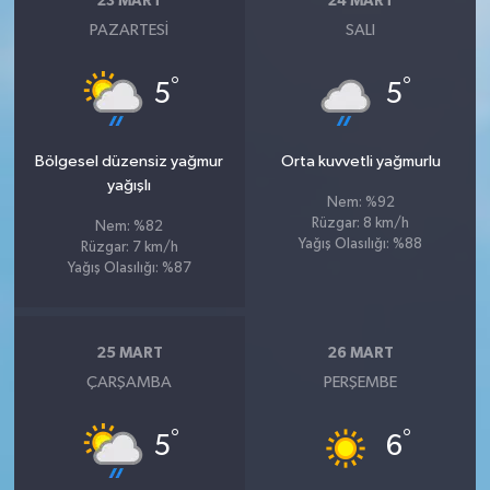
23 MART
24 MART
PAZARTESI
SALI
°
°
5
5
Bölgesel düzensiz yağmur
Orta kuvvetli yağmurlu
yağışlı
Nem: %92
Rüzgar: 8 km/h
Nem: %82
Yağış Olasılığı: %88
Rüzgar: 7 km/h
Yağış Olasılığı: %87
25 MART
26 MART
ÇARŞAMBA
PERŞEMBE
°
°
5
6