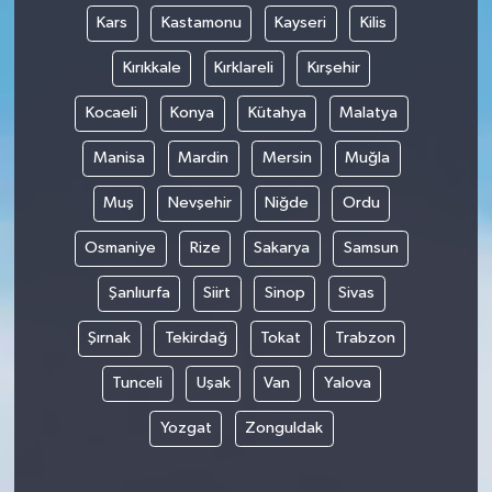
Kars
Kastamonu
Kayseri
Kilis
Kırıkkale
Kırklareli
Kırşehir
Kocaeli
Konya
Kütahya
Malatya
Manisa
Mardin
Mersin
Muğla
Muş
Nevşehir
Niğde
Ordu
Osmaniye
Rize
Sakarya
Samsun
Şanlıurfa
Siirt
Sinop
Sivas
Şırnak
Tekirdağ
Tokat
Trabzon
Tunceli
Uşak
Van
Yalova
Yozgat
Zonguldak