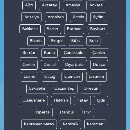
Ağrı
Aksaray
Amasya
Ankara
Antalya
Ardahan
Artvin
Aydın
Balıkesir
Bartın
Batman
Bayburt
Bilecik
Bingöl
Bitlis
Bolu
Burdur
Bursa
Çanakkale
Çankırı
Çorum
Denizli
Diyarbakır
Düzce
Edirne
Elazığ
Erzincan
Erzurum
Eskişehir
Gaziantep
Giresun
Gümüşhane
Hakkâri
Hatay
Iğdır
Isparta
İstanbul
İzmir
Kahramanmaraş
Karabük
Karaman