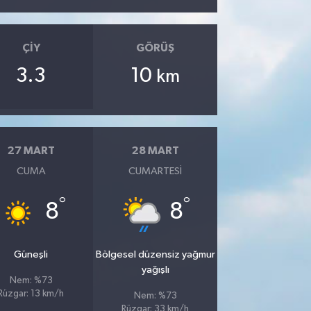
ÇIY
GÖRÜŞ
3.3
10
km
27 MART
28 MART
CUMA
CUMARTESI
°
°
8
8
Güneşli
Bölgesel düzensiz yağmur
yağışlı
Nem: %73
Rüzgar: 13 km/h
Nem: %73
Rüzgar: 33 km/h