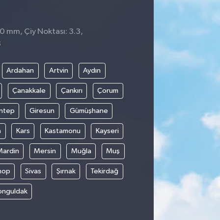
 0 mm, Çiy Noktası: 3.3,
8
Ardahan
Artvin
Aydın
Çanakkale
Çankırı
Çorum
ntep
Giresun
Gümüşhane
n
Kars
Kastamonu
Kayseri
Mardin
Mersin
Muğla
Muş
nop
Sivas
Şırnak
Tekirdağ
onguldak