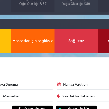
Yağış Olasılığı: %87
Yağış Olasılığı: %89
Hassaslar için sağlıksız
Sağlıksız
ava Durumu
Namaz Vakitleri
m Manşetler
Son Dakika Haberleri