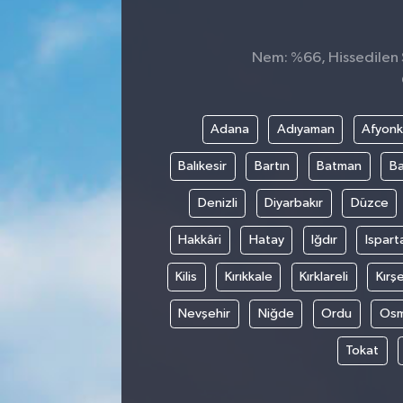
Nem: %66, Hissedilen S
Adana
Adıyaman
Afyonk
Balıkesir
Bartın
Batman
Ba
Denizli
Diyarbakır
Düzce
Hakkâri
Hatay
Iğdır
Ispart
Kilis
Kırıkkale
Kırklareli
Kırşe
Nevşehir
Niğde
Ordu
Osm
Tokat