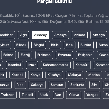
Parçalı Bulutlu
°
ıcaklık: 10
, Basınç: 1006 hPa, Rüzgar: 7 km/s, Toplam Yağış:
Görüş Mesafesi: 10 km, Gün Doğumu: 6:45, Gün Batımı: 18:5
arahisar
Ağrı
Aksaray
Amasya
Ankara
Antalya
yburt
Bilecik
Bingöl
Bitlis
Bolu
Burdur
Bursa
Edirne
Elazığ
Erzincan
Erzurum
Eskişehir
Gazia
a
İstanbul
İzmir
Kahramanmaraş
Karabük
Karama
hir
Kocaeli
Konya
Kütahya
Malatya
Manisa
aniye
Rize
Sakarya
Samsun
Şanlıurfa
Siirt
Si
Trabzon
Tunceli
Uşak
Van
Yalova
Yozgat
Z