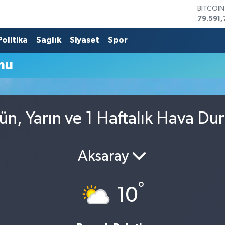
BITCOI
79.591,
DOLAR
45,436
Politika
Sağlık
Siyaset
Spor
EURO
53,386
mu
STERLİN
61,603
G.ALTIN
6862,0
BİST10
n, Yarın ve 1 Haftalık Hava D
14.598
Aksaray
°
10