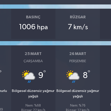
BASINÇ
RÜZGAR
1006
7
hpa
km/s
25 MART
26 MART
ÇARŞAMBA
PERŞEMBE
°
°
°
9
8
murlu
Bölgesel düzensiz yağmur
Bölgesel düzensiz yağmur
yağışlı
yağışlı
Nem: %68
Nem: %76
%89
Rüzgar: 22 km/h
Rüzgar: 12 km/h