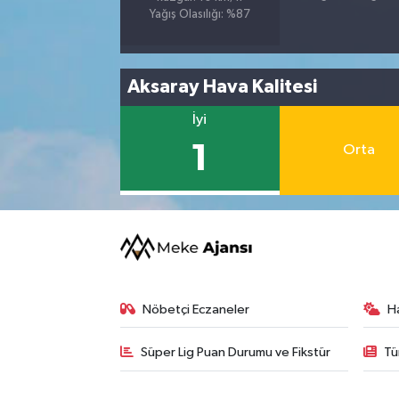
Yağış Olasılığı: %87
Aksaray Hava Kalitesi
İyi
1
Orta
Nöbetçi Eczaneler
H
Süper Lig Puan Durumu ve Fikstür
Tü