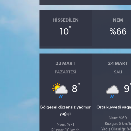
HISSEDILEN
NEM
°
10
%66
23 MART
24 MART
PAZARTESI
SALI
°
8
9
Bölgesel düzensiz yağmur
Orta kuvvetli yağ
yağışlı
Nem: %69
Rüzgar: 6 km/h
Nem: %71
Yağış Olasılığı: 
Rüzgar: 10 km/h