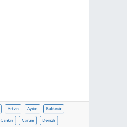
Artvin
Aydın
Balıkesir
Çankırı
Çorum
Denizli