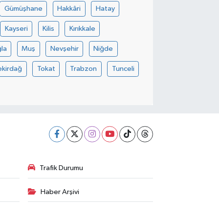
Gümüşhane
Hakkâri
Hatay
Kayseri
Kilis
Kırıkkale
la
Muş
Nevşehir
Niğde
ekirdağ
Tokat
Trabzon
Tunceli
Trafik Durumu
Haber Arşivi