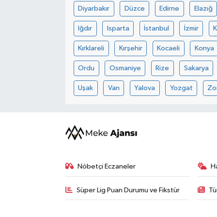
Diyarbakır
Düzce
Edirne
Elazığ
Iğdır
Isparta
İstanbul
İzmir
Kırklareli
Kırşehir
Kocaeli
Konya
Ordu
Osmaniye
Rize
Sakarya
Uşak
Van
Yalova
Yozgat
Zo
Nöbetçi Eczaneler
H
Süper Lig Puan Durumu ve Fikstür
Tü