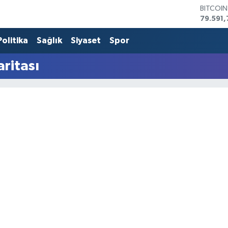
BITCOI
79.591,
DOLAR
45,436
Politika
Sağlık
Siyaset
Spor
EURO
53,386
ritası
STERLİN
61,603
G.ALTIN
6862,0
BİST10
14.598