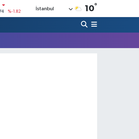
°
N
10
İstanbul
74
%-1.82
20
%0.02
90
%0.19
80
%0.18
9000
%0.19
0
,00
%0