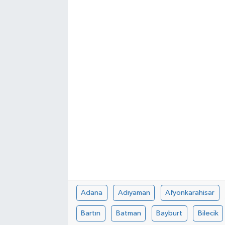
Adana
Adıyaman
Afyonkarahisar
Bartın
Batman
Bayburt
Bilecik