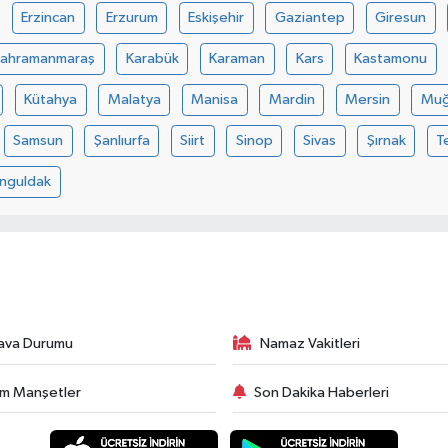
Erzincan
Erzurum
Eskişehir
Gaziantep
Giresun
Kahramanmaraş
Karabük
Karaman
Kars
Kastamonu
Kütahya
Malatya
Manisa
Mardin
Mersin
Muğ
Samsun
Şanlıurfa
Siirt
Sinop
Sivas
Şırnak
T
nguldak
ava Durumu
Namaz Vakitleri
m Manşetler
Son Dakika Haberleri