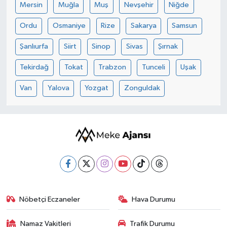
Mersin
Muğla
Muş
Nevşehir
Niğde
Ordu
Osmaniye
Rize
Sakarya
Samsun
Şanlıurfa
Siirt
Sinop
Sivas
Şırnak
Tekirdağ
Tokat
Trabzon
Tunceli
Uşak
Van
Yalova
Yozgat
Zonguldak
Nöbetçi Eczaneler
Hava Durumu
Namaz Vakitleri
Trafik Durumu