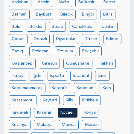
Ardahan
Artvin
Aydın
Balıkesir
Bartın
Batman
Bayburt
Bilecik
Bingöl
Bitlis
Bolu
Burdur
Bursa
Çanakkale
Çankırı
Çorum
Denizli
Diyarbakır
Düzce
Edirne
Elazığ
Erzincan
Erzurum
Eskişehir
Gaziantep
Giresun
Gümüşhane
Hakkâri
Hatay
Iğdır
Isparta
İstanbul
İzmir
Kahramanmaraş
Karabük
Karaman
Kars
Kastamonu
Kayseri
Kilis
Kırıkkale
Kırklareli
Kırşehir
Kocaeli
Konya
Kütahya
Malatya
Manisa
Mardin