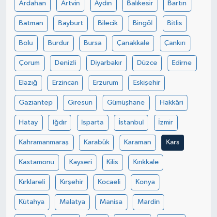
Ardahan
Artvin
Aydın
Balıkesir
Bartın
Batman
Bayburt
Bilecik
Bingöl
Bitlis
Bolu
Burdur
Bursa
Çanakkale
Çankırı
Çorum
Denizli
Diyarbakır
Düzce
Edirne
Elazığ
Erzincan
Erzurum
Eskişehir
Gaziantep
Giresun
Gümüşhane
Hakkâri
Hatay
Iğdır
Isparta
İstanbul
İzmir
Kahramanmaraş
Karabük
Karaman
Kars
Kastamonu
Kayseri
Kilis
Kırıkkale
Kırklareli
Kırşehir
Kocaeli
Konya
Kütahya
Malatya
Manisa
Mardin