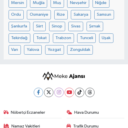
Mersin
Muğla
Muş
Nevşehir
Niğde
Ordu
Osmaniye
Rize
Sakarya
Samsun
Şanlıurfa
Siirt
Sinop
Sivas
Şırnak
Tekirdağ
Tokat
Trabzon
Tunceli
Uşak
Van
Yalova
Yozgat
Zonguldak
Nöbetçi Eczaneler
Hava Durumu
Namaz Vakitleri
Trafik Durumu