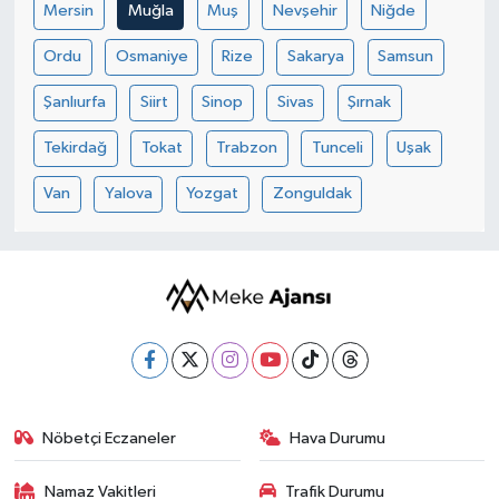
Mersin
Muğla
Muş
Nevşehir
Niğde
Ordu
Osmaniye
Rize
Sakarya
Samsun
Şanlıurfa
Siirt
Sinop
Sivas
Şırnak
Tekirdağ
Tokat
Trabzon
Tunceli
Uşak
Van
Yalova
Yozgat
Zonguldak
Nöbetçi Eczaneler
Hava Durumu
Namaz Vakitleri
Trafik Durumu