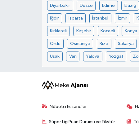
Diyarbakır
Düzce
Edirne
Elazığ
Iğdır
Isparta
İstanbul
İzmir
Kırklareli
Kırşehir
Kocaeli
Konya
Ordu
Osmaniye
Rize
Sakarya
Uşak
Van
Yalova
Yozgat
Zo
Nöbetçi Eczaneler
H
Süper Lig Puan Durumu ve Fikstür
Tü