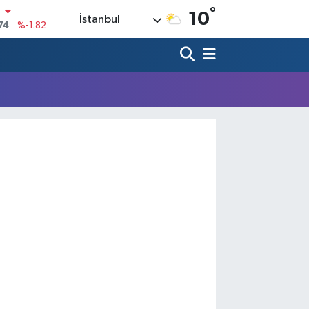
°
N
10
İstanbul
74
%-1.82
20
%0.02
90
%0.19
80
%0.18
9000
%0.19
0
,00
%0