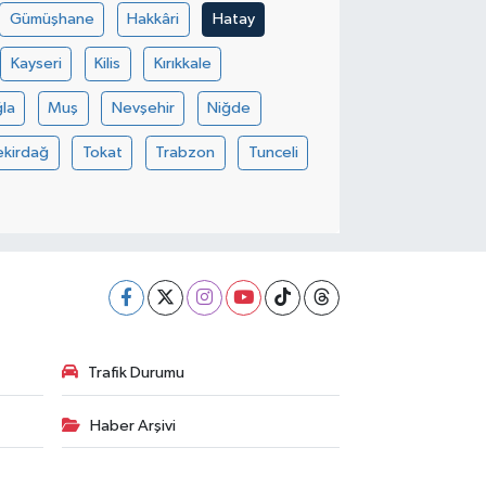
Gümüşhane
Hakkâri
Hatay
Kayseri
Kilis
Kırıkkale
la
Muş
Nevşehir
Niğde
ekirdağ
Tokat
Trabzon
Tunceli
Trafik Durumu
Haber Arşivi