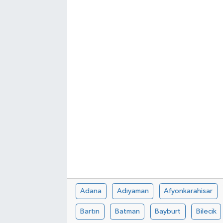
Adana
Adıyaman
Afyonkarahisar
Bartın
Batman
Bayburt
Bilecik