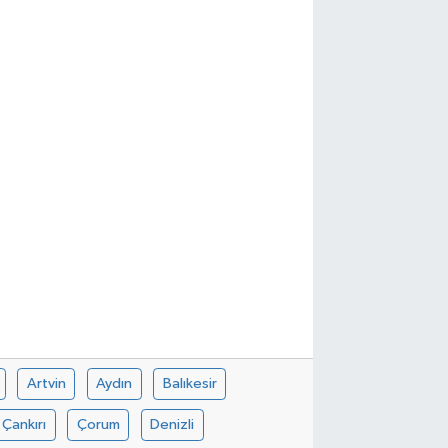
Artvin
Aydın
Balıkesir
Çankırı
Çorum
Denizli