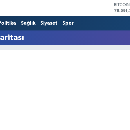
BITCOI
79.591,
DOLAR
45,436
Politika
Sağlık
Siyaset
Spor
EURO
53,386
aritası
STERLİN
61,603
G.ALTIN
6862,0
BİST10
14.598