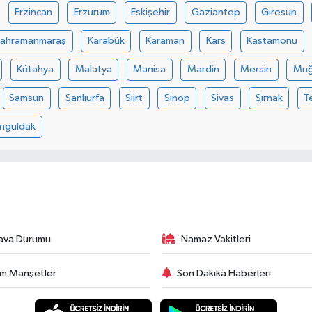
Erzincan
Erzurum
Eskişehir
Gaziantep
Giresun
Kahramanmaraş
Karabük
Karaman
Kars
Kastamonu
Kütahya
Malatya
Manisa
Mardin
Mersin
Muğ
Samsun
Şanlıurfa
Siirt
Sinop
Sivas
Şırnak
T
nguldak
ava Durumu
Namaz Vakitleri
m Manşetler
Son Dakika Haberleri