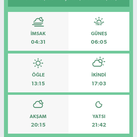
İMSAK
GÜNEŞ
04:31
06:05
ÖĞLE
İKINDI
13:15
17:03
AKŞAM
YATSI
20:15
21:42