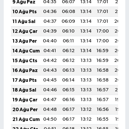
9 Ağu Paz
04:35
06:07
13:14
17:01
20:12
10 Ağu Pts
04:36
06:08
13:14
17:01
20:10
11 Ağu Sal
04:37
06:09
13:14
17:01
20:09
12 Ağu Çar
04:39
06:10
13:14
17:00
20:08
13 Ağu Per
04:40
06:11
13:14
17:00
20:07
14 Ağu Cum
04:41
06:12
13:14
16:59
20:06
15 Ağu Cts
04:42
06:12
13:13
16:59
20:04
16 Ağu Paz
04:43
06:13
13:13
16:58
20:03
17 Ağu Pts
04:45
06:14
13:13
16:58
20:02
18 Ağu Sal
04:46
06:15
13:13
16:57
20:01
19 Ağu Çar
04:47
06:16
13:13
16:57
19:59
20 Ağu Per
04:48
06:17
13:12
16:56
19:58
21 Ağu Cum
04:50
06:17
13:12
16:55
19:57