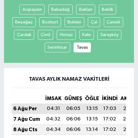
Acıpayam
Babadağ
Baklan
Bekilli
Beyağaç
Bozkurt
Buldan
Çal
Çameli
Çardak
Çivril
Honaz
Kale
Sarayköy
Serinhisar
Tavas
TAVAS AYLIK NAMAZ VAKITLERI
İMSAK
GÜNEŞ
ÖĞLE
İKINDI
AKŞA
6 Ağu Per
04:31
06:05
13:15
17:03
20:15
7 Ağu Cum
04:32
06:06
13:15
17:02
20:14
8 Ağu Cts
04:34
06:06
13:14
17:02
20:13