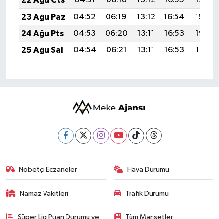
22 Ağu Cts
04:51
06:18
13:12
16:55
19:55
23 Ağu Paz
04:52
06:19
13:12
16:54
19:54
24 Ağu Pts
04:53
06:20
13:11
16:53
19:53
25 Ağu Sal
04:54
06:21
13:11
16:53
19:51
Nöbetçi Eczaneler
Hava Durumu
Namaz Vakitleri
Trafik Durumu
Süper Lig Puan Durumu ve
Tüm Manşetler