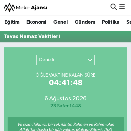
Eğitim
Ekonomi
Genel
Gündem
Politika
S
Eğitim
Nöbetçi Eczaneler
Tavas Namaz Vakitleri
Ekonomi
Hava Durumu
Genel
Namaz Vakitleri
Denizli
Gündem
Trafik Durumu
ÖĞLE VAKTİNE KALAN SÜRE
04:41:48
Politika
Süper Lig Puan Durumu ve Fikstür
Sağlık
Tüm Manşetler
6 Ağustos 2026
23 Safer 1448
Siyaset
Son Dakika Haberleri
Ve sizin ilâhınız, bir tek ilâhtır. Rahmân ve Rahîm olan
Spor
Haber Arşivi
Allah’tan başka bir ilâh yoktur. (Bakara Sûresi, 163)