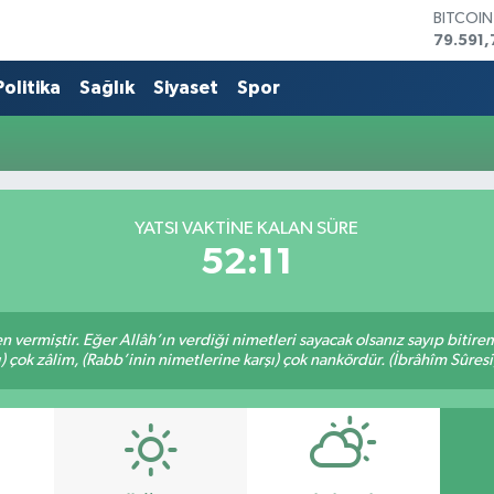
BITCOI
79.591,
DOLAR
45,436
Politika
Sağlık
Siyaset
Spor
EURO
53,386
STERLİN
61,603
G.ALTIN
6862,0
YATSI VAKTİNE KALAN SÜRE
BİST10
52:11
14.598
en vermiştir. Eğer Allâh’ın verdiği nimetleri sayacak olsanız sayıp bitire
ı) çok zâlim, (Rabb’inin nimetlerine karşı) çok nankördür. (İbrâhîm Sûresi