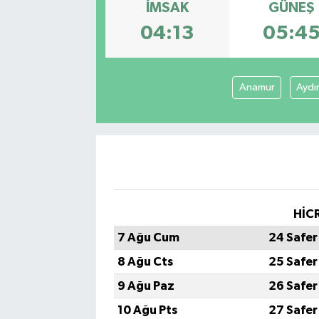
İMSAK
GÜNEŞ
04:13
05:4
Anamur
Aydı
HİCR
7 Ağu Cum
24 Safer
8 Ağu Cts
25 Safer
9 Ağu Paz
26 Safer
10 Ağu Pts
27 Safer