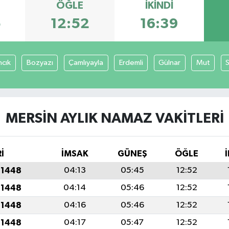
ÖĞLE
İKINDI
5
12:52
16:39
ncık
Bozyazı
Çamlıyayla
Erdemli
Gülnar
Mut
S
MERSIN AYLIK NAMAZ VAKITLERI
İ
İMSAK
GÜNEŞ
ÖĞLE
 1448
04:13
05:45
12:52
 1448
04:14
05:46
12:52
 1448
04:16
05:46
12:52
 1448
04:17
05:47
12:52