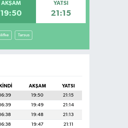
AKŞAM
YATSI
19:50
21:15
ilifke
Tarsus
İKINDI
AKŞAM
YATSI
16:39
19:50
21:15
16:39
19:49
21:14
16:38
19:48
21:13
16:38
19:47
21:11