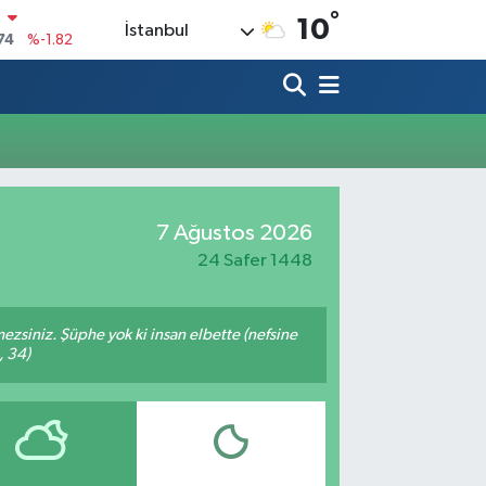
°
N
10
İstanbul
74
%-1.82
20
%0.02
90
%0.19
80
%0.18
9000
%0.19
7 Ağustos 2026
0
,00
%0
24 Safer 1448
mezsiniz. Şüphe yok ki insan elbette (nefsine
, 34)