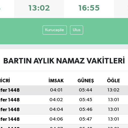
4
13:02
16:55
Kurucaşile
Ulus
BARTIN AYLIK NAMAZ VAKITLERI
İCRİ
İMSAK
GÜNEŞ
ÖĞLE
fer 1448
04:01
05:44
13:02
fer 1448
04:02
05:45
13:01
fer 1448
04:04
05:46
13:01
fer 1448
04:06
05:47
13:01