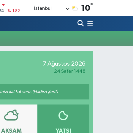
°
N
10
İstanbul
74
%-1.82
20
%0.02
90
%0.19
80
%0.18
9000
%0.19
7 Ağustos 2026
0
,00
%0
24 Safer 1448
zi kat kat verir. (Hadis-i Şerif)
AKŞAM
YATSI