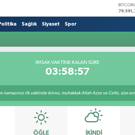
BITCOI
79.591,
DOLAR
45,436
Politika
Sağlık
Siyaset
Spor
EURO
53,386
STERLİN
61,603
G.ALTIN
6862,0
İMSAK VAKTİNE KALAN SÜRE
BİST10
03:58:57
14.598
 namazınızı ilk vaktinde kılınız, muhakkak Allah Azze ve Celle, size ecrini
ÖĞLE
İKINDI