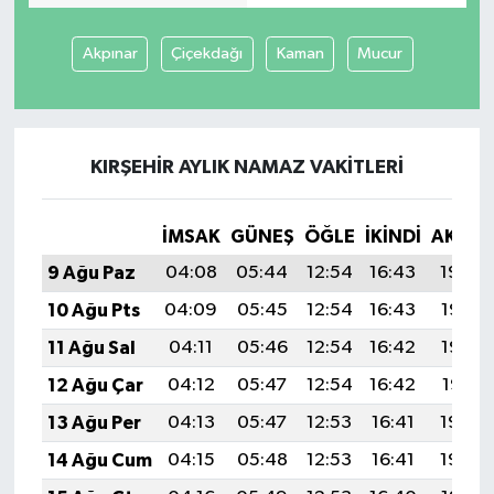
Akpınar
Çiçekdağı
Kaman
Mucur
KIRŞEHIR AYLIK NAMAZ VAKITLERI
İMSAK
GÜNEŞ
ÖĞLE
İKINDI
AKŞA
9 Ağu Paz
04:08
05:44
12:54
16:43
19:54
10 Ağu Pts
04:09
05:45
12:54
16:43
19:53
11 Ağu Sal
04:11
05:46
12:54
16:42
19:52
12 Ağu Çar
04:12
05:47
12:54
16:42
19:51
13 Ağu Per
04:13
05:47
12:53
16:41
19:49
14 Ağu Cum
04:15
05:48
12:53
16:41
19:48