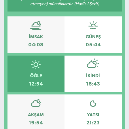
etmeyen) münafıklardır. (Hadis-i Şerif)
İMSAK
GÜNEŞ
04:08
05:44
ÖĞLE
İKINDI
12:54
16:43
AKŞAM
YATSI
19:54
21:23