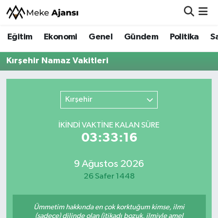
Eğitim
Ekonomi
Genel
Gündem
Politika
S
Eğitim
Nöbetçi Eczaneler
Kırşehir Namaz Vakitleri
Ekonomi
Hava Durumu
Genel
Namaz Vakitleri
Kırşehir
Gündem
Trafik Durumu
İKINDI VAKTİNE KALAN SÜRE
03:33:16
Politika
Süper Lig Puan Durumu ve Fikstür
Sağlık
Tüm Manşetler
9 Ağustos 2026
26 Safer 1448
Siyaset
Son Dakika Haberleri
Ümmetim hakkında en çok korktuğum kimse, ilmi
Spor
Haber Arşivi
(sadece) dilinde olan (itikadı bozuk, ilmiyle amel