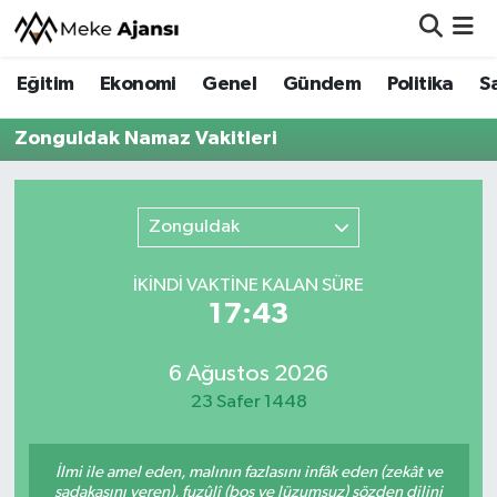
Eğitim
Ekonomi
Genel
Gündem
Politika
S
Eğitim
Nöbetçi Eczaneler
Zonguldak Namaz Vakitleri
Ekonomi
Hava Durumu
Genel
Namaz Vakitleri
Zonguldak
Gündem
Trafik Durumu
İKINDI VAKTİNE KALAN SÜRE
17:43
Politika
Süper Lig Puan Durumu ve Fikstür
Sağlık
Tüm Manşetler
6 Ağustos 2026
23 Safer 1448
Siyaset
Son Dakika Haberleri
İlmi ile amel eden, malının fazlasını infâk eden (zekât ve
Spor
Haber Arşivi
sadakasını veren), fuzûlî (boş ve lüzumsuz) sözden dilini