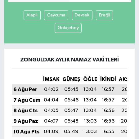
Alaplı
Çaycuma
Devrek
Ereğli
Gökçebey
ZONGULDAK AYLIK NAMAZ VAKITLERI
İMSAK
GÜNEŞ
ÖĞLE
İKINDI
AKŞAM
6 Ağu Per
04:02
05:45
13:04
16:57
20:12
7 Ağu Cum
04:04
05:46
13:04
16:57
20:11
8 Ağu Cts
04:05
05:47
13:04
16:56
20:10
9 Ağu Paz
04:07
05:48
13:03
16:56
20:09
10 Ağu Pts
04:09
05:49
13:03
16:55
20:07