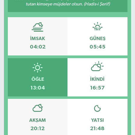
tutan kimseye müjdeler olsun. (Hadis-i Şerif)
İMSAK
GÜNEŞ
04:02
05:45
ÖĞLE
İKINDI
13:04
16:57
AKŞAM
YATSI
20:12
21:48