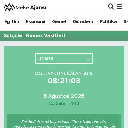
Eğitim
Ekonomi
Genel
Gündem
Politika
S
Eğitim
Nöbetçi Eczaneler
Sütçüler Namaz Vakitleri
Ekonomi
Hava Durumu
Genel
Namaz Vakitleri
Isparta
Gündem
Trafik Durumu
ÖĞLE VAKTİNE KALAN SÜRE
08:21:03
Politika
Süper Lig Puan Durumu ve Fikstür
Sağlık
Tüm Manşetler
8 Ağustos 2026
25 Safer 1448
Siyaset
Son Dakika Haberleri
Resûlullah (sav) buyurdular: “Ben, haklı bile olsa
Spor
Haber Arşivi
münakaşayı terk eden kimse için Cennet’in kenarında bir