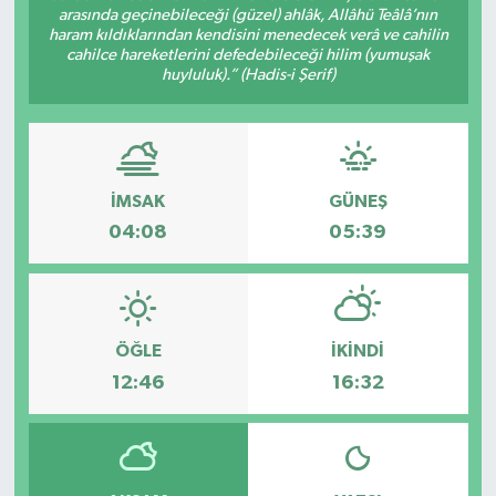
arasında geçinebileceği (güzel) ahlâk, Allâhü Teâlâ’nın
haram kıldıklarından kendisini menedecek verâ ve cahilin
cahilce hareketlerini defedebileceği hilim (yumuşak
huyluluk).” (Hadis-i Şerif)
İMSAK
GÜNEŞ
04:08
05:39
ÖĞLE
İKINDI
12:46
16:32