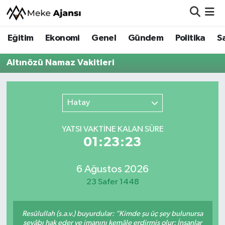
Eğitim
Ekonomi
Genel
Gündem
Politika
S
Eğitim
Nöbetçi Eczaneler
Altınözü Namaz Vakitleri
Ekonomi
Hava Durumu
Genel
Namaz Vakitleri
Hatay
Gündem
Trafik Durumu
YATSI VAKTİNE KALAN SÜRE
01:23:23
Politika
Süper Lig Puan Durumu ve Fikstür
Sağlık
Tüm Manşetler
6 Ağustos 2026
23 Safer 1448
Siyaset
Son Dakika Haberleri
Resûlullah (s.a.v.) buyurdular: “Kimde şu üç şey bulunursa
Spor
Haber Arşivi
sevâbı hak eder ve imanını kemâle erdirmiş olur: İnsanlar