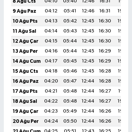
8 Ağu Cts
04:10
05:40
12:46
16:31
19:41
9 Ağu Paz
04:12
05:41
12:46
16:31
19:40
10 Ağu Pts
04:13
05:42
12:45
16:30
19:39
11 Ağu Sal
04:14
05:43
12:45
16:30
19:38
12 Ağu Çar
04:15
05:44
12:45
16:30
19:37
13 Ağu Per
04:16
05:44
12:45
16:29
19:36
14 Ağu Cum
04:17
05:45
12:45
16:29
19:34
15 Ağu Cts
04:18
05:46
12:45
16:28
19:33
16 Ağu Paz
04:20
05:47
12:44
16:28
19:32
17 Ağu Pts
04:21
05:48
12:44
16:27
19:31
18 Ağu Sal
04:22
05:48
12:44
16:27
19:30
19 Ağu Çar
04:23
05:49
12:44
16:26
19:28
20 Ağu Per
04:24
05:50
12:44
16:26
19:27
21 Ağu Cum
04:25
05:51
12:43
16:25
19:26