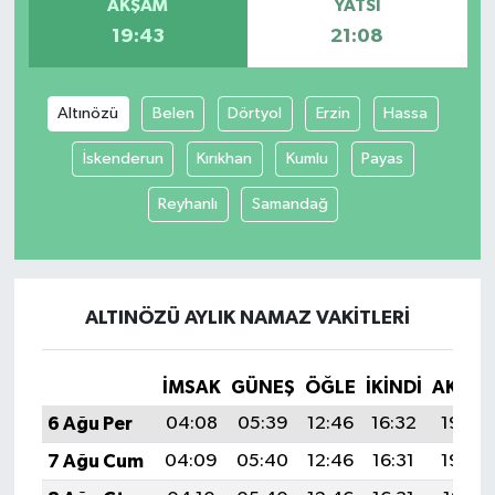
AKŞAM
YATSI
19:43
21:08
Altınözü
Belen
Dörtyol
Erzin
Hassa
İskenderun
Kırıkhan
Kumlu
Payas
Reyhanlı
Samandağ
ALTINÖZÜ AYLIK NAMAZ VAKITLERI
İMSAK
GÜNEŞ
ÖĞLE
İKINDI
AKŞA
6 Ağu Per
04:08
05:39
12:46
16:32
19:43
7 Ağu Cum
04:09
05:40
12:46
16:31
19:42