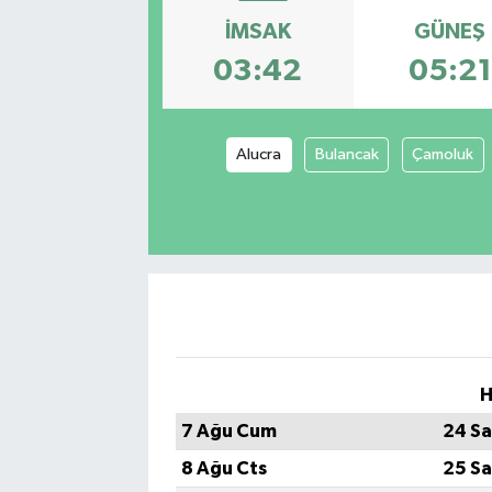
İMSAK
GÜNEŞ
03:42
05:21
Alucra
Bulancak
Çamoluk
H
7 Ağu Cum
24 Sa
8 Ağu Cts
25 Sa