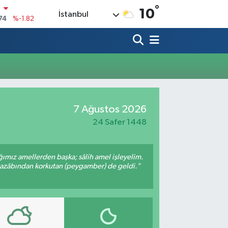
°
N
10
İstanbul
74
%-1.82
20
%0.02
90
%0.19
80
%0.18
9000
%0.19
7 Ağustos 2026
0
,00
%0
24 Safer 1448
ığımız amellerden başka; sâlih amel işleyelim.
 azâbından korkutan (peygamber) de geldi."