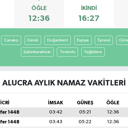
ÖĞLE
İKINDI
12:36
16:27
Çanakçı
Dereli
Doğankent
Espiye
Eynesil
Göre
Şebinkarahisar
Tirebolu
Yağlıdere
ALUCRA AYLIK NAMAZ VAKITLERI
İCRİ
İMSAK
GÜNEŞ
ÖĞLE
fer 1448
03:42
05:21
12:36
fer 1448
03:43
05:22
12:36