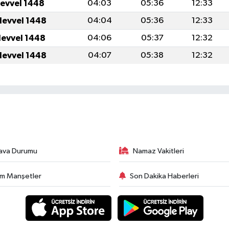
levvel 1448
04:03
05:36
12:33
levvel 1448
04:04
05:36
12:33
levvel 1448
04:06
05:37
12:32
levvel 1448
04:07
05:38
12:32
ava Durumu
Namaz Vakitleri
m Manşetler
Son Dakika Haberleri