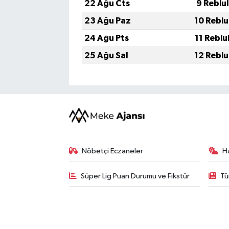
22 Ağu Cts
9 Rebiu
23 Ağu Paz
10 Rebiu
24 Ağu Pts
11 Rebiu
25 Ağu Sal
12 Rebiu
Nöbetçi Eczaneler
H
Süper Lig Puan Durumu ve Fikstür
Tü