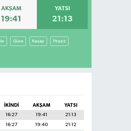
AKŞAM
YATSI
19:41
21:13
le
Güce
Keşap
Piraziz
İKINDI
AKŞAM
YATSI
16:27
19:41
21:13
16:27
19:40
21:12