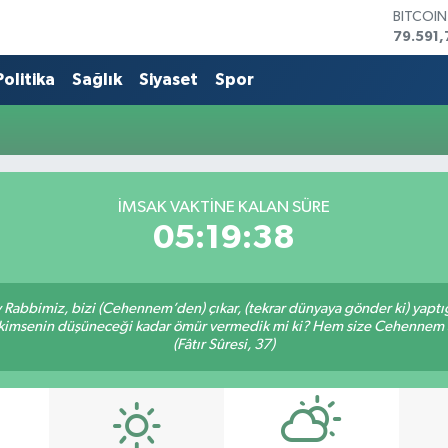
BITCOI
79.591,
DOLAR
45,436
Politika
Sağlık
Siyaset
Spor
EURO
53,386
STERLİN
61,603
G.ALTIN
6862,0
İMSAK VAKTİNE KALAN SÜRE
BİST10
05:19:37
14.598
Ey Rabbimiz, bizi (Cehennem’den) çıkar, (tekrar dünyaya gönder ki) yapt
bir kimsenin düşüneceği kadar ömür vermedik mi ki? Hem size Cehennem
(Fâtır Sûresi, 37)