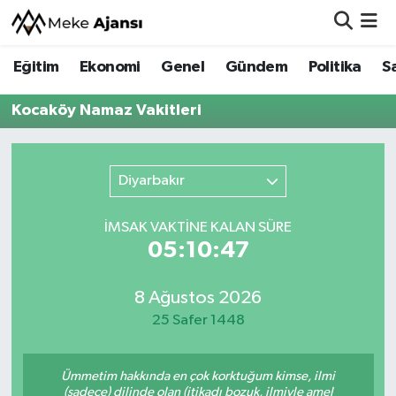
Eğitim
Ekonomi
Genel
Gündem
Politika
S
Eğitim
Nöbetçi Eczaneler
Kocaköy Namaz Vakitleri
Ekonomi
Hava Durumu
Genel
Namaz Vakitleri
Diyarbakır
Gündem
Trafik Durumu
İMSAK VAKTİNE KALAN SÜRE
05:10:47
Politika
Süper Lig Puan Durumu ve Fikstür
Sağlık
Tüm Manşetler
8 Ağustos 2026
25 Safer 1448
Siyaset
Son Dakika Haberleri
Ümmetim hakkında en çok korktuğum kimse, ilmi
Spor
Haber Arşivi
(sadece) dilinde olan (itikadı bozuk, ilmiyle amel