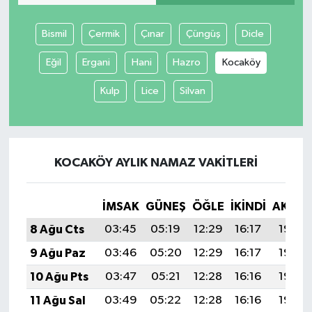
Bismil
Çermik
Çınar
Çüngüş
Dicle
Eğil
Ergani
Hani
Hazro
Kocaköy
Kulp
Lice
Silvan
KOCAKÖY AYLIK NAMAZ VAKITLERI
İMSAK
GÜNEŞ
ÖĞLE
İKINDI
AKŞA
8 Ağu Cts
03:45
05:19
12:29
16:17
19:28
9 Ağu Paz
03:46
05:20
12:29
16:17
19:27
10 Ağu Pts
03:47
05:21
12:28
16:16
19:26
11 Ağu Sal
03:49
05:22
12:28
16:16
19:25