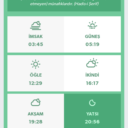
etmeyen) münafıklardır. (Hadis-i Şerif)
İMSAK
GÜNEŞ
03:45
05:19
ÖĞLE
İKINDI
12:29
16:17
AKŞAM
YATSI
19:28
20:56