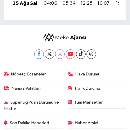
25 Ağu Sal
04:06
05:34
12:25
16:07
19:06
Nöbetçi Eczaneler
Hava Durumu
Namaz Vakitleri
Trafik Durumu
Süper Lig Puan Durumu ve
Tüm Manşetler
Fikstür
Son Dakika Haberleri
Haber Arşivi