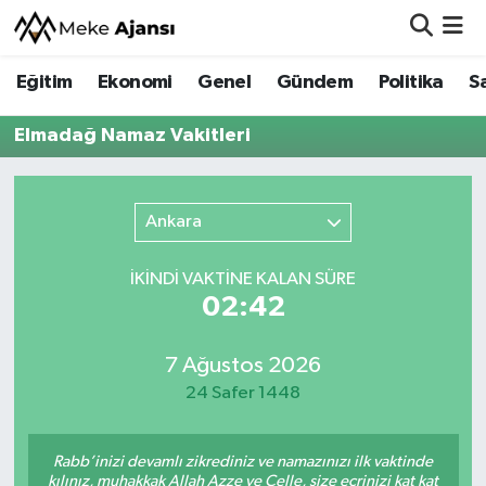
Eğitim
Ekonomi
Genel
Gündem
Politika
S
Eğitim
Nöbetçi Eczaneler
Elmadağ Namaz Vakitleri
Ekonomi
Hava Durumu
Genel
Namaz Vakitleri
Ankara
Gündem
Trafik Durumu
İKINDI VAKTİNE KALAN SÜRE
02:42
Politika
Süper Lig Puan Durumu ve Fikstür
Sağlık
Tüm Manşetler
7 Ağustos 2026
24 Safer 1448
Siyaset
Son Dakika Haberleri
Rabb’inizi devamlı zikrediniz ve namazınızı ilk vaktinde
Spor
Haber Arşivi
kılınız, muhakkak Allah Azze ve Celle, size ecrinizi kat kat