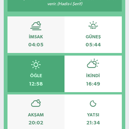
verir. (Hadis-i Şerif)
İMSAK
GÜNEŞ
04:05
05:44
ÖĞLE
İKINDI
12:58
16:49
AKŞAM
YATSI
20:02
21:34