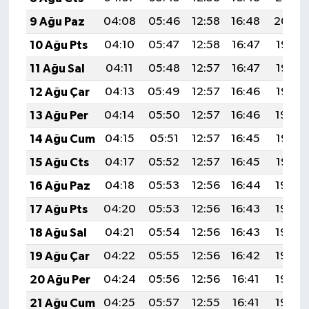
9 Ağu Paz
04:08
05:46
12:58
16:48
20:00
10 Ağu Pts
04:10
05:47
12:58
16:47
19:58
11 Ağu Sal
04:11
05:48
12:57
16:47
19:57
12 Ağu Çar
04:13
05:49
12:57
16:46
19:56
13 Ağu Per
04:14
05:50
12:57
16:46
19:54
14 Ağu Cum
04:15
05:51
12:57
16:45
19:53
15 Ağu Cts
04:17
05:52
12:57
16:45
19:52
16 Ağu Paz
04:18
05:53
12:56
16:44
19:50
17 Ağu Pts
04:20
05:53
12:56
16:43
19:49
18 Ağu Sal
04:21
05:54
12:56
16:43
19:48
19 Ağu Çar
04:22
05:55
12:56
16:42
19:46
20 Ağu Per
04:24
05:56
12:56
16:41
19:45
21 Ağu Cum
04:25
05:57
12:55
16:41
19:43