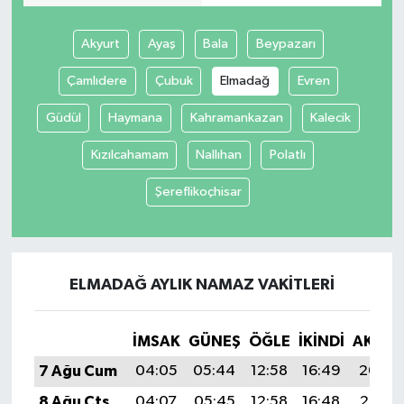
Akyurt
Ayaş
Bala
Beypazarı
Çamlıdere
Çubuk
Elmadağ
Evren
Güdül
Haymana
Kahramankazan
Kalecik
Kızılcahamam
Nallıhan
Polatlı
Şereflikoçhisar
ELMADAĞ AYLIK NAMAZ VAKITLERI
İMSAK
GÜNEŞ
ÖĞLE
İKINDI
AKŞA
7 Ağu Cum
04:05
05:44
12:58
16:49
20:02
8 Ağu Cts
04:07
05:45
12:58
16:48
20:01