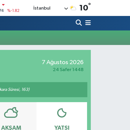
°
N
10
İstanbul
74
%-1.82
20
%0.02
90
%0.19
80
%0.18
9000
%0.19
7 Ağustos 2026
0
,00
%0
24 Safer 1448
akara Sûresi, 163)
AKŞAM
YATSI