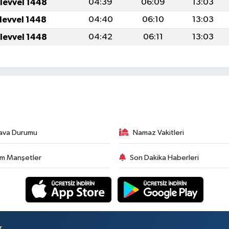
ulevvel 1448
04:39
06:09
13:03
ulevvel 1448
04:40
06:10
13:03
ulevvel 1448
04:42
06:11
13:03
ava Durumu
Namaz Vakitleri
m Manşetler
Son Dakika Haberleri
r.