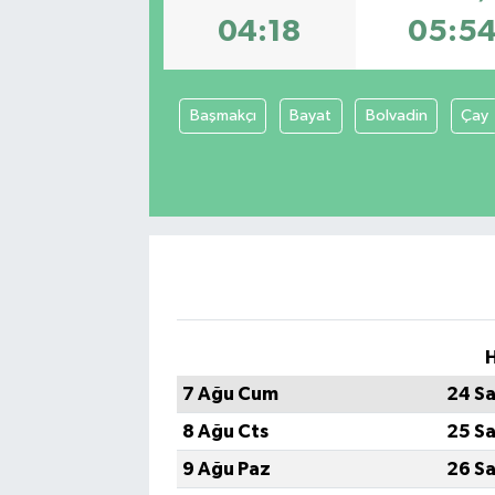
04:18
05:5
Başmakçı
Bayat
Bolvadin
Çay
H
7 Ağu Cum
24 Sa
8 Ağu Cts
25 Sa
9 Ağu Paz
26 Sa