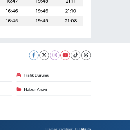
16:47
19:48
21:11
16:46
19:46
21:10
16:45
19:45
21:08
Trafik Durumu
Haber Arşivi
Haber Yazılımı:
TE Bilişim