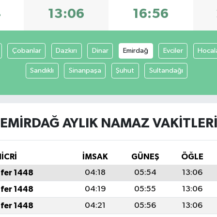
4
13:06
16:56
Çobanlar
Dazkırı
Dinar
Emirdağ
Evciler
Hocal
Sandıklı
Sinanpaşa
Şuhut
Sultandağı
EMIRDAĞ AYLIK NAMAZ VAKITLER
İCRİ
İMSAK
GÜNEŞ
ÖĞLE
fer 1448
04:18
05:54
13:06
fer 1448
04:19
05:55
13:06
fer 1448
04:21
05:56
13:06