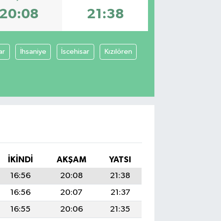
20:08
21:38
ar
İhsaniye
İscehisar
Kızılören
I
İKINDI
AKŞAM
YATSI
16:56
20:08
21:38
16:56
20:07
21:37
16:55
20:06
21:35