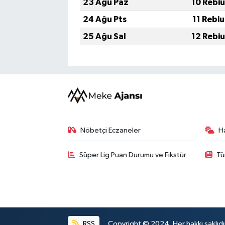
23 Ağu Paz
10 Rebi
24 Ağu Pts
11 Rebi
25 Ağu Sal
12 Rebi
Nöbetçi Eczaneler
H
Süper Lig Puan Durumu ve Fikstür
Tü
RSS
Copyright © 2024. Her hakkı saklıdı