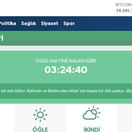
BITCOI
79.591,
DOLAR
45,436
Politika
Sağlık
Siyaset
Spor
EURO
53,386
i
STERLİN
61,603
G.ALTIN
6862,0
ÖĞLE VAKTİNE KALAN SÜRE
BİST10
03:24:40
14.598
, bir tek ilâhtır. Rahmân ve Rahîm olan Allah’tan başka bir ilâh yoktur. (B
ÖĞLE
İKINDI