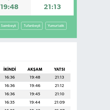
19:48
21:13
Saimbeyli
Tufanbeyli
Yumurtalık
İKINDI
AKŞAM
YATSI
16:36
19:48
21:13
16:36
19:46
21:12
16:36
19:45
21:10
16:35
19:44
21:09