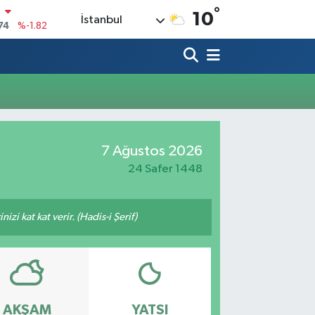
°
N
10
İstanbul
74
%-1.82
20
%0.02
90
%0.19
80
%0.18
9000
%0.19
7 Ağustos 2026
0
,00
%0
24 Safer 1448
zi kat kat verir. (Hadis-i Şerif)
AKŞAM
YATSI