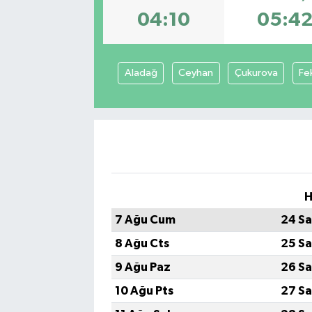
04:10
05:4
Aladağ
Ceyhan
Çukurova
Fe
H
7 Ağu Cum
24 Sa
8 Ağu Cts
25 Sa
9 Ağu Paz
26 Sa
10 Ağu Pts
27 Sa