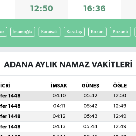
2
12:50
16:36
ke
İmamoğlu
Karaisalı
Karataş
Kozan
Pozantı
ADANA AYLIK NAMAZ VAKITLERI
İCRİ
İMSAK
GÜNEŞ
ÖĞLE
fer 1448
04:10
05:42
12:50
fer 1448
04:11
05:42
12:49
fer 1448
04:12
05:43
12:49
fer 1448
04:13
05:44
12:49