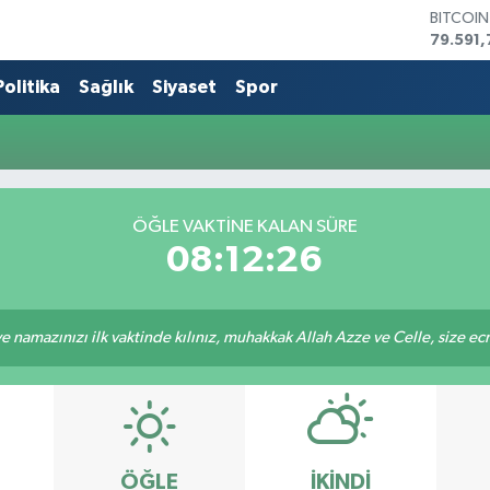
BITCOI
79.591,
DOLAR
45,436
Politika
Sağlık
Siyaset
Spor
EURO
53,386
STERLİN
61,603
G.ALTIN
6862,0
ÖĞLE VAKTİNE KALAN SÜRE
BİST10
08:12:26
14.598
 namazınızı ilk vaktinde kılınız, muhakkak Allah Azze ve Celle, size ecrini
ÖĞLE
İKINDI