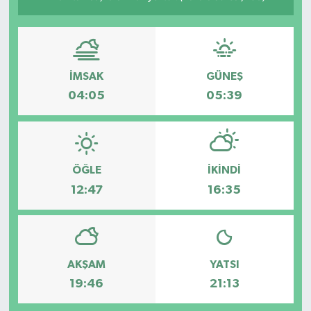
İMSAK
GÜNEŞ
04:05
05:39
ÖĞLE
İKINDI
12:47
16:35
AKŞAM
YATSI
19:46
21:13