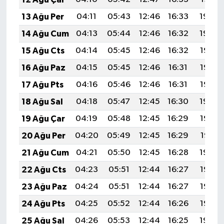
13 Ağu Per
04:11
05:43
12:46
16:33
19:40
14 Ağu Cum
04:13
05:44
12:46
16:32
19:39
15 Ağu Cts
04:14
05:45
12:46
16:32
19:37
16 Ağu Paz
04:15
05:45
12:46
16:31
19:36
17 Ağu Pts
04:16
05:46
12:46
16:31
19:35
18 Ağu Sal
04:18
05:47
12:45
16:30
19:34
19 Ağu Çar
04:19
05:48
12:45
16:29
19:32
20 Ağu Per
04:20
05:49
12:45
16:29
19:31
21 Ağu Cum
04:21
05:50
12:45
16:28
19:30
22 Ağu Cts
04:23
05:51
12:44
16:27
19:28
23 Ağu Paz
04:24
05:51
12:44
16:27
19:27
24 Ağu Pts
04:25
05:52
12:44
16:26
19:25
25 Ağu Sal
04:26
05:53
12:44
16:25
19:24