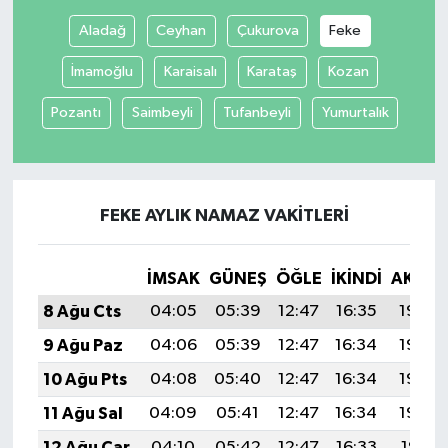
Aladağ
Ceyhan
Çukurova
Feke
İmamoğlu
Karaisalı
Karataş
Kozan
Pozantı
Saimbeyli
Tufanbeyli
Yumurtalık
FEKE AYLIK NAMAZ VAKITLERI
İMSAK
GÜNEŞ
ÖĞLE
İKINDI
AKŞA
8 Ağu Cts
04:05
05:39
12:47
16:35
19:46
9 Ağu Paz
04:06
05:39
12:47
16:34
19:45
10 Ağu Pts
04:08
05:40
12:47
16:34
19:43
11 Ağu Sal
04:09
05:41
12:47
16:34
19:42
12 Ağu Çar
04:10
05:42
12:47
16:33
19:41