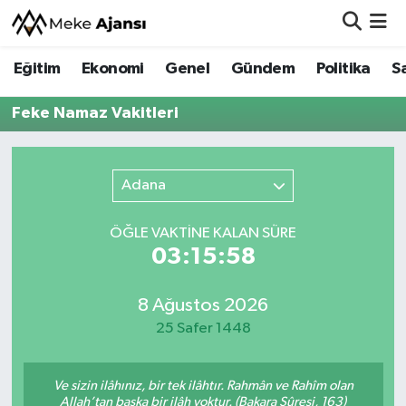
Eğitim
Ekonomi
Genel
Gündem
Politika
S
Eğitim
Nöbetçi Eczaneler
Feke Namaz Vakitleri
Ekonomi
Hava Durumu
Genel
Namaz Vakitleri
Adana
Gündem
Trafik Durumu
ÖĞLE VAKTİNE KALAN SÜRE
03:15:58
Politika
Süper Lig Puan Durumu ve Fikstür
Sağlık
Tüm Manşetler
8 Ağustos 2026
25 Safer 1448
Siyaset
Son Dakika Haberleri
Ve sizin ilâhınız, bir tek ilâhtır. Rahmân ve Rahîm olan
Spor
Haber Arşivi
Allah’tan başka bir ilâh yoktur. (Bakara Sûresi, 163)