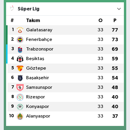
Süper Lig
#
Takım
O
P
1
Galatasaray
33
77
2
Fenerbahçe
33
73
3
Trabzonspor
33
69
4
Beşiktaş
33
59
5
Göztepe
33
55
6
Başakşehir
33
54
7
Samsunspor
33
48
8
Rizespor
33
40
9
Konyaspor
33
40
10
Alanyaspor
33
37