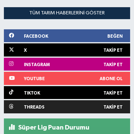
1
2
3
4
5
6
7
8
9
10
11
12
TÜM TARIM HABERLERINI GÖSTER
FACEBOOK
BEĞEN
X
TAKIP ET
INSTAGRAM
TAKIP ET
YOUTUBE
ABONE OL
TIKTOK
TAKIP ET
THREADS
TAKIP ET
Süper Lig Puan Durumu