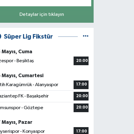
Detaylar için tıklayın
Süper Lig Fikstür
5 Mayıs, Cuma
zespor - Beşiktaş
20:00
6 Mayıs, Cumartesi
tih Karagümrük - Alanyaspor
17:00
ziantep FK - Başakşehir
20:00
msunspor - Göztepe
20:00
7 Mayıs, Pazar
yserispor - Konyaspor
17:00