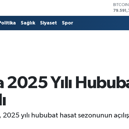
DOLAR
45,436
EURO
53,386
Politika
Sağlık
Siyaset
Spor
STERLİN
61,603
G.ALTIN
6862,0
BİST10
14.598
BITCOI
79.591,
a 2025 Yılı Hubub
ı
, 2025 yılı hububat hasat sezonunun açılı