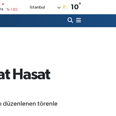
°
10
İstanbul
20
%0.02
90
%0.19
80
%0.18
9000
%0.19
0
,00
%0
N
74
%-1.82
at Hasat
şı düzenlenen törenle