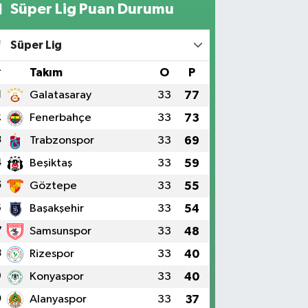
Süper Lig Puan Durumu
Süper Lig
#
Takım
O
P
1
Galatasaray
33
77
2
Fenerbahçe
33
73
3
Trabzonspor
33
69
4
Beşiktaş
33
59
5
Göztepe
33
55
6
Başakşehir
33
54
7
Samsunspor
33
48
8
Rizespor
33
40
9
Konyaspor
33
40
0
Alanyaspor
33
37