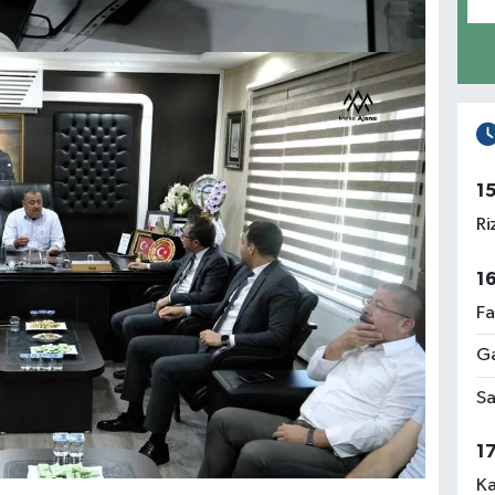
1
Ri
1
Fa
Ga
Sa
1
Ka