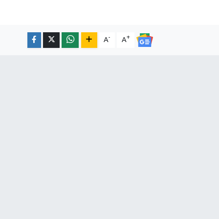
-
+
A
A