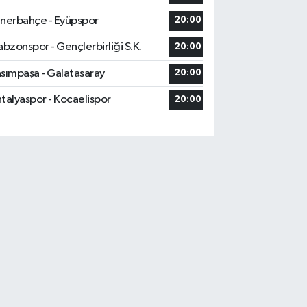
nerbahçe - Eyüpspor
20:00
abzonspor - Gençlerbirliği S.K.
20:00
sımpaşa - Galatasaray
20:00
talyaspor - Kocaelispor
20:00