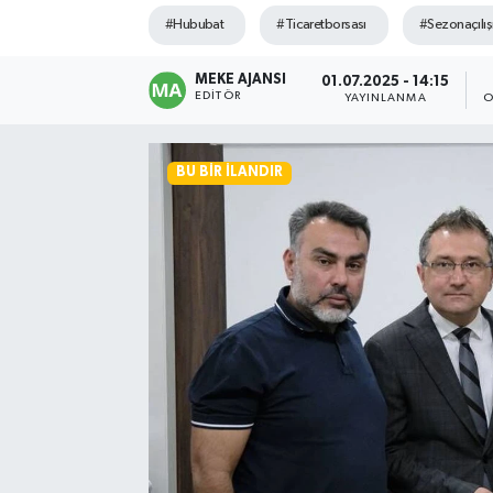
#Hububat
#Ticaretborsası
#Sezonaçılış
MEKE AJANSI
01.07.2025 - 14:15
EDITÖR
YAYINLANMA
O
BU BIR İLANDIR