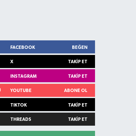
FACEBOOK
BEĞEN
X
TAKIP ET
INSTAGRAM
TAKIP ET
YOUTUBE
ABONE OL
TIKTOK
TAKIP ET
THREADS
TAKIP ET