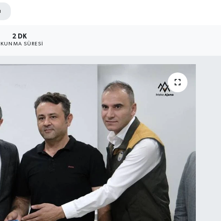
ı
2 DK
KUNMA SÜRESI