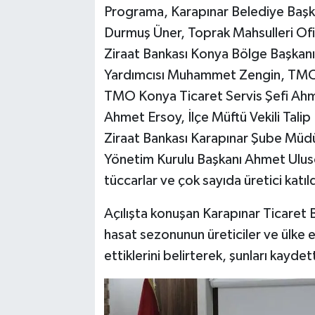
Programa, Karapınar Belediye Başka
Durmuş Üner, Toprak Mahsulleri O
Ziraat Bankası Konya Bölge Başkan
Yardımcısı Muhammet Zengin, TMO
TMO Konya Ticaret Servis Şefi Ahme
Ahmet Ersoy, İlçe Müftü Vekili Tali
Ziraat Bankası Karapınar Şube Müdü
Yönetim Kurulu Başkanı Ahmet Ulusoy
tüccarlar ve çok sayıda üretici katıld
Açılışta konuşan Karapınar Ticaret
hasat sezonunun üreticiler ve ülke 
ettiklerini belirterek, şunları kaydett