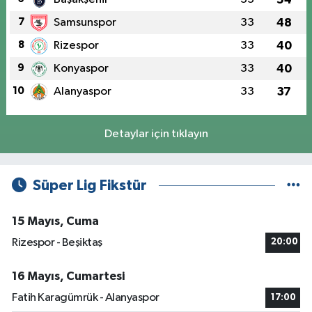
7
Samsunspor
33
48
8
Rizespor
33
40
9
Konyaspor
33
40
10
Alanyaspor
33
37
Detaylar için tıklayın
Süper Lig Fikstür
15 Mayıs, Cuma
Rizespor - Beşiktaş
20:00
16 Mayıs, Cumartesi
Fatih Karagümrük - Alanyaspor
17:00