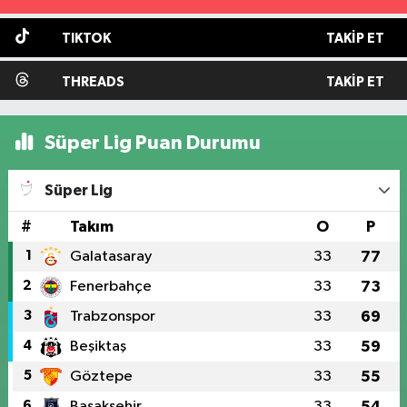
TIKTOK
TAKIP ET
THREADS
TAKIP ET
Süper Lig Puan Durumu
Süper Lig
#
Takım
O
P
1
Galatasaray
33
77
2
Fenerbahçe
33
73
3
Trabzonspor
33
69
4
Beşiktaş
33
59
5
Göztepe
33
55
6
Başakşehir
33
54