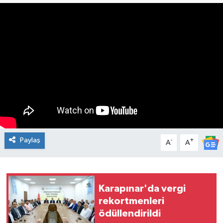
Paylaş
-
+
A
A
Karapınar'da vergi
rekortmenleri
ödüllendirildi