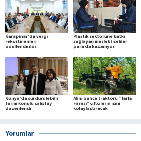
Karapınar'da vergi
Plastik sektörüne katkı
rekortmenleri
sağlayan meslek liseliler
ödüllendirildi
para da kazanıyor
Konya'da sürdürülebilir
Mini bahçe traktörü "Tarla
tarım konulu çalıştay
Faresi" çiftçilerin işini
düzenlendi
kolaylaştıracak
Yorumlar