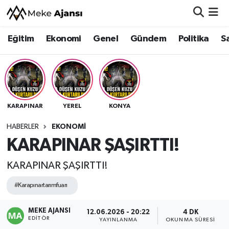
Eğitim
Ekonomi
Genel
Gündem
Politika
S
Eğitim
Nöbetçi Eczaneler
Ekonomi
Hava Durumu
Genel
Namaz Vakitleri
KARAPINAR
YEREL
KONYA
Gündem
Trafik Durumu
HABERLER
EKONOMI
KARAPINAR ŞAŞIRTTI!
Politika
Süper Lig Puan Durumu ve Fikstür
KARAPINAR ŞAŞIRTTI!
Sağlık
Tüm Manşetler
#Karapınartarımfuarı
Siyaset
Son Dakika Haberleri
MEKE AJANSI
12.06.2026 - 20:22
4 DK
EDITÖR
Spor
Haber Arşivi
YAYINLANMA
OKUNMA SÜRESI