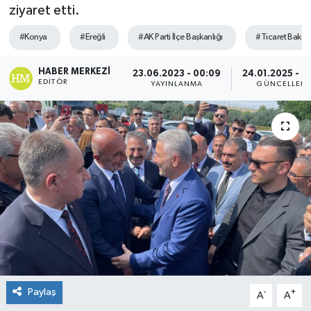
ziyaret etti.
#Konya
#Ereğli
#AK Parti İlçe Başkanlığı
#Ticaret Bakan
HABER MERKEZI
23.06.2023 - 00:09
24.01.2025 - 0
EDITÖR
YAYINLANMA
GÜNCELLEM
Paylaş
-
+
A
A