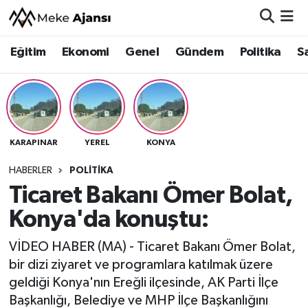
Eğitim
Ekonomi
Genel
Gündem
Politika
S
Eğitim
Nöbetçi Eczaneler
Ekonomi
Hava Durumu
Genel
Namaz Vakitleri
KARAPINAR
YEREL
KONYA
Gündem
Trafik Durumu
HABERLER
POLITIKA
Ticaret Bakanı Ömer Bolat,
Politika
Süper Lig Puan Durumu ve Fikstür
Konya'da konuştu:
Sağlık
Tüm Manşetler
VİDEO HABER (MA) - Ticaret Bakanı Ömer Bolat,
Siyaset
Son Dakika Haberleri
bir dizi ziyaret ve programlara katılmak üzere
geldiği Konya'nın Ereğli ilçesinde, AK Parti İlçe
Spor
Haber Arşivi
Başkanlığı, Belediye ve MHP İlçe Başkanlığını