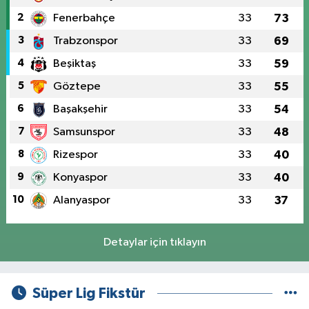
2
Fenerbahçe
33
73
3
Trabzonspor
33
69
4
Beşiktaş
33
59
5
Göztepe
33
55
6
Başakşehir
33
54
7
Samsunspor
33
48
8
Rizespor
33
40
9
Konyaspor
33
40
10
Alanyaspor
33
37
Detaylar için tıklayın
Süper Lig Fikstür