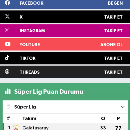
FACEBOOK
BEĞEN
X
TAKIP ET
INSTAGRAM
TAKIP ET
YOUTUBE
ABONE OL
TIKTOK
TAKIP ET
THREADS
TAKIP ET
Süper Lig Puan Durumu
Süper Lig
#
Takım
O
P
1
Galatasaray
33
77