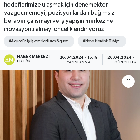
hedeflerimize ulaşmak için denemekten
vazgeçmemeyi, pozisyonlardan bağımsız
beraber çalışmayı ve iş yapışın merkezine
inovasyonu almayı önceliklendiriyoruz"
#&quot;En İyi İşverenler Listesi&quot;
#Novo Nordisk Türkiye
HABER MERKEZI
26.04.2024 - 15:19
26.04.2024 - 1
EDITÖR
YAYINLANMA
GÜNCELLEME