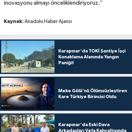
inovasyonu almayı önceliklendiriyoruz.”
Kaynak:
Anadolu Haber Ajansı
Karapınar'da TOKİ Şantiye İşçi
Konaklama Alanında Yangın
Paniği!
Meke Gölü'nü Ölümsüzleştiren
Kare Türkiye Birincisi Oldu
Karapınar'da Eski Dava
Arkadaşları Vefa Kahvaltısında