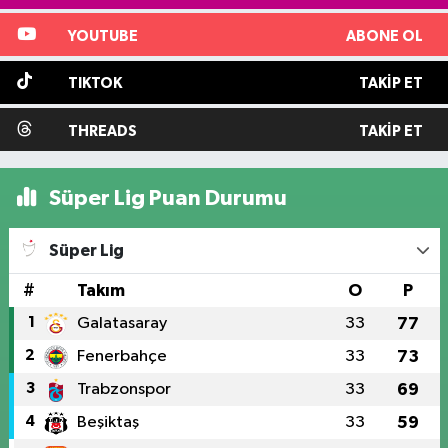
YOUTUBE
ABONE OL
TIKTOK
TAKIP ET
THREADS
TAKIP ET
Süper Lig Puan Durumu
Süper Lig
#
Takım
O
P
1
Galatasaray
33
77
2
Fenerbahçe
33
73
3
Trabzonspor
33
69
4
Beşiktaş
33
59