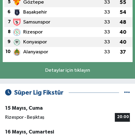
5
Göztepe
33
55
6
Başakşehir
33
54
7
Samsunspor
33
48
8
Rizespor
33
40
9
Konyaspor
33
40
10
Alanyaspor
33
37
Detaylar için tıklayın
Süper Lig Fikstür
15 Mayıs, Cuma
Rizespor - Beşiktaş
20:00
16 Mayıs, Cumartesi