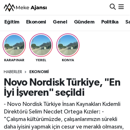
Eğitim
Ekonomi
Genel
Gündem
Politika
S
Eğitim
Nöbetçi Eczaneler
Ekonomi
Hava Durumu
Genel
Namaz Vakitleri
KARAPINAR
YEREL
KONYA
Gündem
Trafik Durumu
HABERLER
EKONOMI
Novo Nordisk Türkiye, "En
Politika
Süper Lig Puan Durumu ve Fikstür
İyi İşveren" seçildi
Sağlık
Tüm Manşetler
- Novo Nordisk Türkiye İnsan Kaynakları Kıdemli
Siyaset
Son Dakika Haberleri
Direktörü Selim Necdet Ortega Kızıler: -
"Çalışma kültürümüzde, çalışanlarımızın sürekli
Spor
Haber Arşivi
daha iyisini yapmak için cesur ve meraklı olmasını,