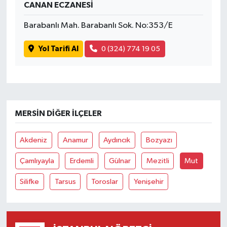
CANAN ECZANESİ
Barabanlı Mah. Barabanlı Sok. No:353/E
Yol Tarifi Al
0 (324) 774 19 05
MERSIN DIĞER İLÇELER
Akdeniz
Anamur
Aydıncık
Bozyazı
Çamlıyayla
Erdemli
Gülnar
Mezitli
Mut
Silifke
Tarsus
Toroslar
Yenişehir