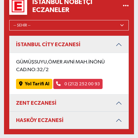
İSTANBUL NÖBETÇI
ECZANELER
İSTANBUL CİTY ECZANESİ
GÜMÜŞSUYU,ÖMER AVNİ MAH.İNÖNÜ
CAD.NO:32/2
Yol Tarifi Al
0 (212) 252 00 93
ZENT ECZANESİ
HASKÖY ECZANESİ