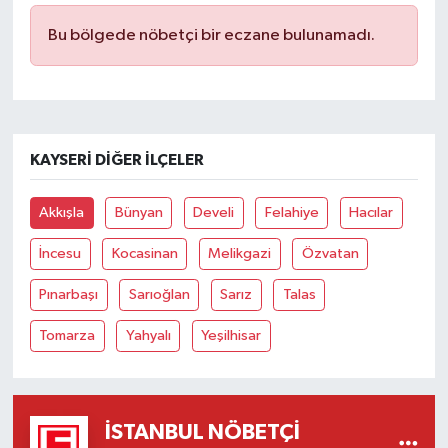
Bu bölgede nöbetçi bir eczane bulunamadı.
KAYSERI DIĞER İLÇELER
Akkışla
Bünyan
Develi
Felahiye
Hacılar
İncesu
Kocasinan
Melikgazi
Özvatan
Pınarbaşı
Sarıoğlan
Sarız
Talas
Tomarza
Yahyalı
Yeşilhisar
İSTANBUL NÖBETÇI