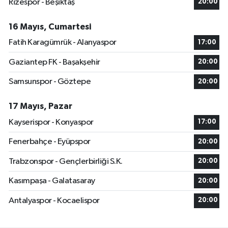
Rizespor - Beşiktaş
20:00
16 Mayıs, Cumartesi
Fatih Karagümrük - Alanyaspor
17:00
Gaziantep FK - Başakşehir
20:00
Samsunspor - Göztepe
20:00
17 Mayıs, Pazar
Kayserispor - Konyaspor
17:00
Fenerbahçe - Eyüpspor
20:00
Trabzonspor - Gençlerbirliği S.K.
20:00
Kasımpaşa - Galatasaray
20:00
Antalyaspor - Kocaelispor
20:00