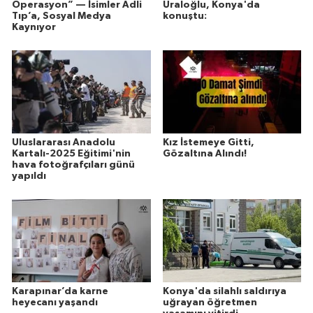
Operasyon” — İsimler Adli
Uraloğlu, Konya'da
Tıp’a, Sosyal Medya
konuştu:
Kaynıyor
Uluslararası Anadolu
Kız İstemeye Gitti,
Kartalı-2025 Eğitimi'nin
Gözaltına Alındı!
hava fotoğrafçıları günü
yapıldı
Karapınar’da karne
Konya'da silahlı saldırıya
heyecanı yaşandı
uğrayan öğretmen