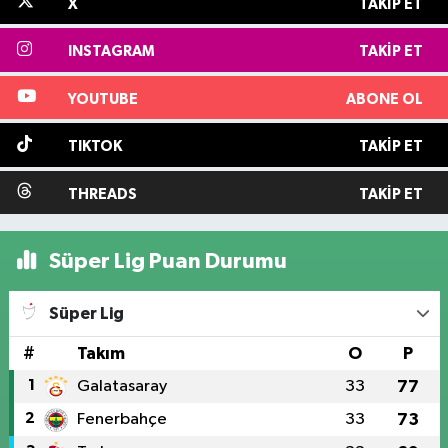
X
TAKIP ET
INSTAGRAM
TAKIP ET
YOUTUBE
ABONE OL
TIKTOK
TAKIP ET
THREADS
TAKIP ET
Süper Lig Puan Durumu
Süper Lig
#
Takım
O
P
1
Galatasaray
33
77
2
Fenerbahçe
33
73