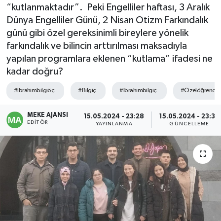
“kutlanmaktadır”. Peki Engelliler haftası, 3 Aralık
Dünya Engelliler Günü, 2 Nisan Otizm Farkındalık
günü gibi özel gereksinimli bireylere yönelik
farkındalık ve bilincin arttırılması maksadıyla
yapılan programlara eklenen “kutlama” ifadesi ne
kadar doğru?
#Ibrahimbilgiöç
#Bilgiç
#Ibrahimbilgiç
#Özelöğrencile
MEKE AJANSI
15.05.2024 - 23:28
15.05.2024 - 23:37
EDITÖR
YAYINLANMA
GÜNCELLEME