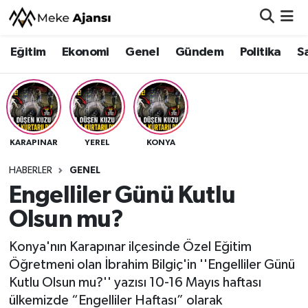
Eğitim
Ekonomi
Genel
Gündem
Politika
S
Eğitim
Nöbetçi Eczaneler
Ekonomi
Hava Durumu
Genel
Namaz Vakitleri
KARAPINAR
YEREL
KONYA
Gündem
Trafik Durumu
HABERLER
GENEL
Engelliler Günü Kutlu
Politika
Süper Lig Puan Durumu ve Fikstür
Olsun mu?
Sağlık
Tüm Manşetler
Konya'nın Karapınar ilçesinde Özel Eğitim
Siyaset
Son Dakika Haberleri
Öğretmeni olan İbrahim Bilgiç'in ''Engelliler Günü
Kutlu Olsun mu?'' yazısı 10-16 Mayıs haftası
Spor
Haber Arşivi
ülkemizde “Engelliler Haftası” olarak