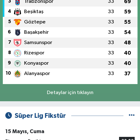
3
Trabzonspor
33
69
4
Beşiktaş
33
59
5
Göztepe
33
55
6
Başakşehir
33
54
7
Samsunspor
33
48
8
Rizespor
33
40
9
Konyaspor
33
40
10
Alanyaspor
33
37
Detaylar için tıklayın
Süper Lig Fikstür
15 Mayıs, Cuma