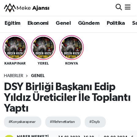
Eğitim
Ekonomi
Genel
Gündem
Politika
S
Eğitim
Nöbetçi Eczaneler
Ekonomi
Hava Durumu
Genel
Namaz Vakitleri
KARAPINAR
YEREL
KONYA
Gündem
Trafik Durumu
HABERLER
GENEL
DSY Birliği Başkanı Edip
Politika
Süper Lig Puan Durumu ve Fikstür
Yıldız Üreticiler İle Toplantı
Sağlık
Tüm Manşetler
Yaptı
Siyaset
Son Dakika Haberleri
#Konyakarapınar
#Mehmettartan
#Dsyb
Spor
Haber Arşivi