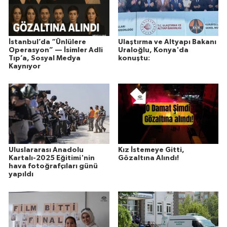
İstanbul’da “Ünlülere
Ulaştırma ve Altyapı Bakanı
Operasyon” — İsimler Adli
Uraloğlu, Konya'da
Tıp’a, Sosyal Medya
konuştu:
Kaynıyor
Uluslararası Anadolu
Kız İstemeye Gitti,
Kartalı-2025 Eğitimi'nin
Gözaltına Alındı!
hava fotoğrafçıları günü
yapıldı