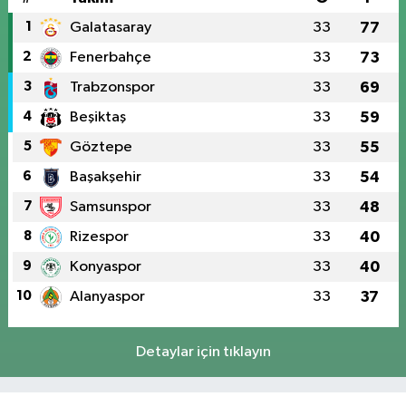
1
Galatasaray
33
77
2
Fenerbahçe
33
73
3
Trabzonspor
33
69
4
Beşiktaş
33
59
5
Göztepe
33
55
6
Başakşehir
33
54
7
Samsunspor
33
48
8
Rizespor
33
40
9
Konyaspor
33
40
10
Alanyaspor
33
37
Detaylar için tıklayın