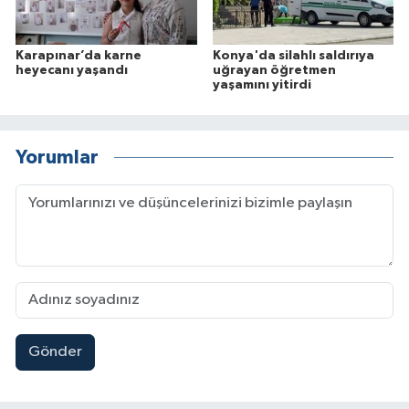
Karapınar’da karne
Konya'da silahlı saldırıya
heyecanı yaşandı
uğrayan öğretmen
yaşamını yitirdi
Yorumlar
Gönder