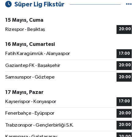
Süper Lig Fikstür
15 Mayıs, Cuma
Rizespor - Beşiktaş
20:00
16 Mayıs, Cumartesi
Fatih Karagümrük - Alanyaspor
17:00
Gaziantep FK - Başakşehir
20:00
Samsunspor - Göztepe
20:00
17 Mayıs, Pazar
Kayserispor - Konyaspor
17:00
Fenerbahçe - Eyüpspor
20:00
Trabzonspor - Gençlerbirliği S.K.
20:00
Kasımpaşa - Galatasaray
20:00