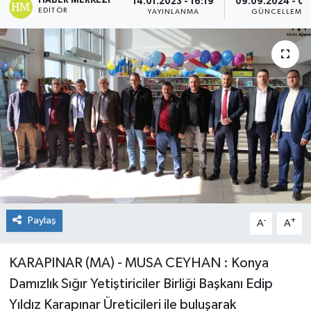
HABER MERKEZI
14.01.2023 - 16:19
09.09.2024 - 09
EDITÖR
YAYINLANMA
GÜNCELLEME
Paylaş
-
+
A
A
KARAPINAR (MA) - MUSA CEYHAN : Konya
Damızlık Sığır Yetiştiriciler Birliği Başkanı Edip
Yıldız Karapınar Üreticileri ile buluşarak