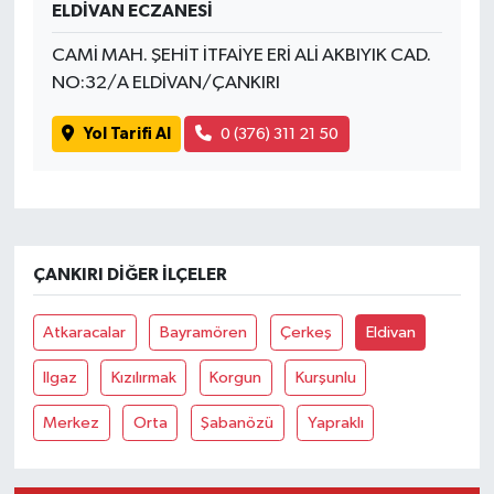
ELDİVAN ECZANESİ
CAMİ MAH. ŞEHİT İTFAİYE ERİ ALİ AKBIYIK CAD.
NO:32/A ELDİVAN/ÇANKIRI
Yol Tarifi Al
0 (376) 311 21 50
ÇANKIRI DIĞER İLÇELER
Atkaracalar
Bayramören
Çerkeş
Eldivan
Ilgaz
Kızılırmak
Korgun
Kurşunlu
Merkez
Orta
Şabanözü
Yapraklı