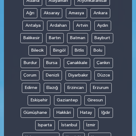
Adana
Adıyaman
Afyonkarahisar
Ağrı
Aksaray
Amasya
Ankara
Antalya
Ardahan
Artvin
Aydın
Balıkesir
Bartın
Batman
Bayburt
Bilecik
Bingöl
Bitlis
Bolu
Burdur
Bursa
Çanakkale
Çankırı
Çorum
Denizli
Diyarbakır
Düzce
Edirne
Elazığ
Erzincan
Erzurum
Eskişehir
Gaziantep
Giresun
Gümüşhane
Hakkâri
Hatay
Iğdır
Isparta
İstanbul
İzmir