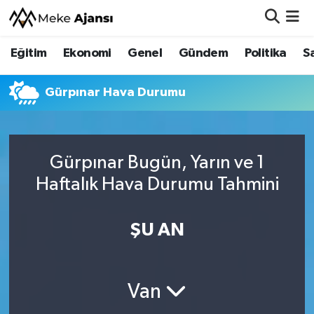
Eğitim
Ekonomi
Genel
Gündem
Politika
S
Eğitim
Nöbetçi Eczaneler
Ekonomi
Hava Durumu
Gürpınar Hava Durumu
Genel
Namaz Vakitleri
Gürpınar Bugün, Yarın ve 1
Gündem
Trafik Durumu
Haftalık Hava Durumu Tahmini
Politika
Süper Lig Puan Durumu ve Fikstür
ŞU AN
Sağlık
Tüm Manşetler
Siyaset
Son Dakika Haberleri
Van
Spor
Haber Arşivi