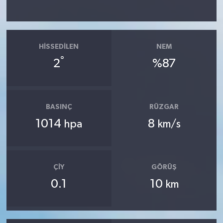
HISSEDILEN
NEM
°
2
%87
BASINÇ
RÜZGAR
1014
8
hpa
km/s
ÇIY
GÖRÜŞ
0.1
10
km