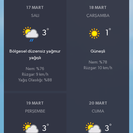
17 MART
18 MART
SALI
ÇARŞAMBA
°
°
3
1
Bölgesel düzensiz yağmur
Güneşli
yağışlı
Nem: %78
Rüzgar: 10 km/h
Nem: %76
Rüzgar: 9 km/h
Yağış Olasılığı: %88
19 MART
20 MART
PERŞEMBE
CUMA
°
°
3
3