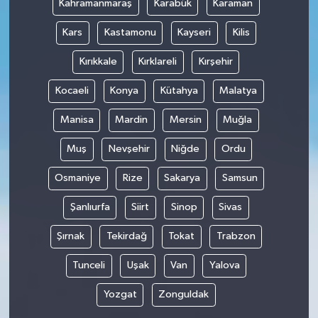
Kahramanmaraş
Karabük
Karaman
Kars
Kastamonu
Kayseri
Kilis
Kırıkkale
Kırklareli
Kırşehir
Kocaeli
Konya
Kütahya
Malatya
Manisa
Mardin
Mersin
Muğla
Muş
Nevşehir
Niğde
Ordu
Osmaniye
Rize
Sakarya
Samsun
Şanlıurfa
Siirt
Sinop
Sivas
Şırnak
Tekirdağ
Tokat
Trabzon
Tunceli
Uşak
Van
Yalova
Yozgat
Zonguldak