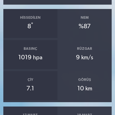
HISSEDILEN
NEM
°
8
%87
BASINÇ
RÜZGAR
1019
9
hpa
km/s
ÇIY
GÖRÜŞ
7.1
10
km