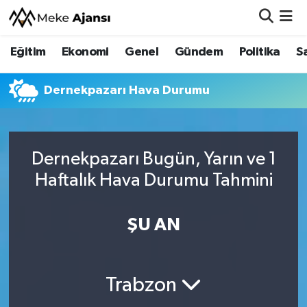
Eğitim
Ekonomi
Genel
Gündem
Politika
S
Eğitim
Nöbetçi Eczaneler
Ekonomi
Hava Durumu
Dernekpazarı Hava Durumu
Genel
Namaz Vakitleri
Dernekpazarı Bugün, Yarın ve 1
Gündem
Trafik Durumu
Haftalık Hava Durumu Tahmini
Politika
Süper Lig Puan Durumu ve Fikstür
ŞU AN
Sağlık
Tüm Manşetler
Siyaset
Son Dakika Haberleri
Trabzon
Spor
Haber Arşivi