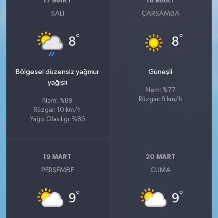
17 MART
18 MART
SALI
ÇARŞAMBA
°
°
8
8
Bölgesel düzensiz yağmur
Güneşli
yağışlı
Nem: %77
Rüzgar: 9 km/h
Nem: %89
Rüzgar: 10 km/h
Yağış Olasılığı: %86
19 MART
20 MART
PERŞEMBE
CUMA
°
°
9
9