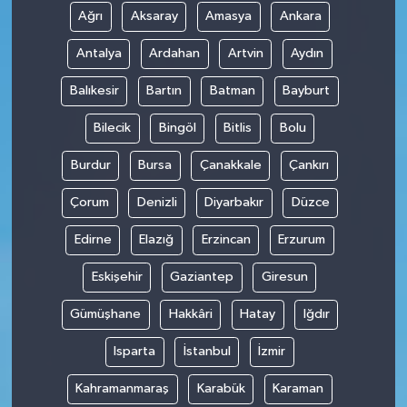
Ağrı
Aksaray
Amasya
Ankara
Antalya
Ardahan
Artvin
Aydın
Balıkesir
Bartın
Batman
Bayburt
Bilecik
Bingöl
Bitlis
Bolu
Burdur
Bursa
Çanakkale
Çankırı
Çorum
Denizli
Diyarbakır
Düzce
Edirne
Elazığ
Erzincan
Erzurum
Eskişehir
Gaziantep
Giresun
Gümüşhane
Hakkâri
Hatay
Iğdır
Isparta
İstanbul
İzmir
Kahramanmaraş
Karabük
Karaman