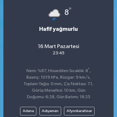
°
8
Hafif yağmurlu
16 Mart Pazartesi
23:45
°
Nem: %87, Hissedilen Sıcaklık: 8
,
Basınç: 1019 hPa, Rüzgar: 9 km/s,
Toplam Yağış: 0 mm, Çiy Noktası: 7.1,
Görüş Mesafesi: 10 km, Gün
Doğumu: 6:28, Gün Batımı: 18:25
Adana
Adıyaman
Afyonkarahisar