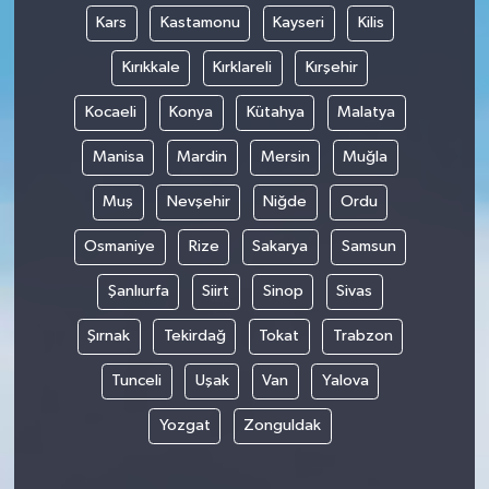
Kars
Kastamonu
Kayseri
Kilis
Kırıkkale
Kırklareli
Kırşehir
Kocaeli
Konya
Kütahya
Malatya
Manisa
Mardin
Mersin
Muğla
Muş
Nevşehir
Niğde
Ordu
Osmaniye
Rize
Sakarya
Samsun
Şanlıurfa
Siirt
Sinop
Sivas
Şırnak
Tekirdağ
Tokat
Trabzon
Tunceli
Uşak
Van
Yalova
Yozgat
Zonguldak