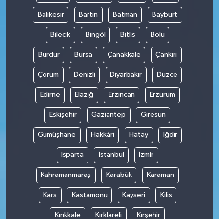
Balıkesir
Bartın
Batman
Bayburt
Bilecik
Bingöl
Bitlis
Bolu
Burdur
Bursa
Çanakkale
Çankırı
Çorum
Denizli
Diyarbakır
Düzce
Edirne
Elazığ
Erzincan
Erzurum
Eskişehir
Gaziantep
Giresun
Gümüşhane
Hakkâri
Hatay
Iğdır
Isparta
İstanbul
İzmir
Kahramanmaraş
Karabük
Karaman
Kars
Kastamonu
Kayseri
Kilis
Kırıkkale
Kırklareli
Kırşehir