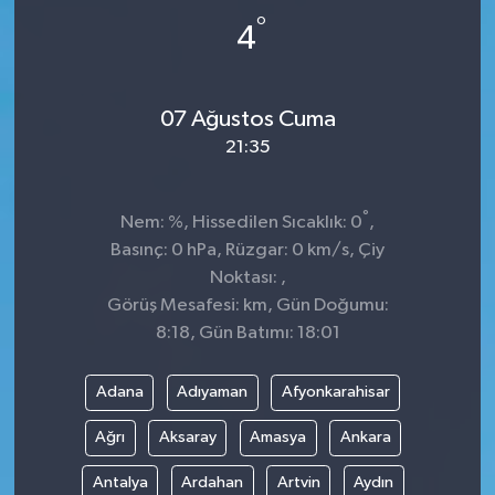
°
4
07 Ağustos Cuma
21:35
°
Nem: %, Hissedilen Sıcaklık: 0
,
Basınç: 0 hPa, Rüzgar: 0 km/s, Çiy
Noktası: ,
Görüş Mesafesi: km, Gün Doğumu:
8:18, Gün Batımı: 18:01
Adana
Adıyaman
Afyonkarahisar
Ağrı
Aksaray
Amasya
Ankara
Antalya
Ardahan
Artvin
Aydın