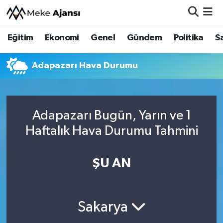
Eğitim
Ekonomi
Genel
Gündem
Politika
S
Eğitim
Nöbetçi Eczaneler
Ekonomi
Hava Durumu
Adapazarı Hava Durumu
Genel
Namaz Vakitleri
Adapazarı Bugün, Yarın ve 1
Gündem
Trafik Durumu
Haftalık Hava Durumu Tahmini
Politika
Süper Lig Puan Durumu ve Fikstür
ŞU AN
Sağlık
Tüm Manşetler
Siyaset
Son Dakika Haberleri
Sakarya
Spor
Haber Arşivi