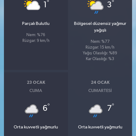
°
°
1
3
Parçalı Bulutlu
Bölgesel düzensiz yağmur
yağışlı
Nem: %76
Rüzgar: 9 km/h
Nem: %77
Rüzgar: 15 km/h
Yağış Olasılığı: %89
Kar Olasılığı: %3
23 OCAK
24 OCAK
CUMA
CUMARTESI
°
°
6
7
Orta kuvvetli yağmurlu
Orta kuvvetli yağmurlu