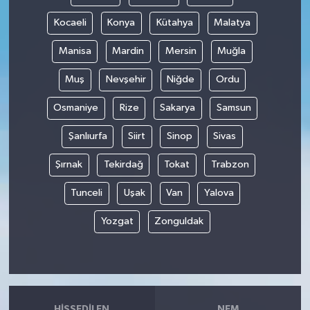
Kocaeli
Konya
Kütahya
Malatya
Manisa
Mardin
Mersin
Muğla
Muş
Nevşehir
Niğde
Ordu
Osmaniye
Rize
Sakarya
Samsun
Şanlıurfa
Siirt
Sinop
Sivas
Şırnak
Tekirdağ
Tokat
Trabzon
Tunceli
Uşak
Van
Yalova
Yozgat
Zonguldak
HISSEDILEN
NEM