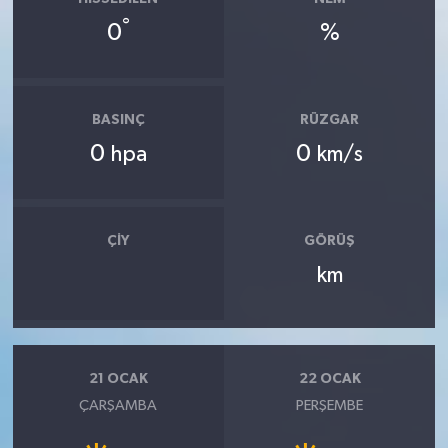
°
0
%
BASINÇ
RÜZGAR
0
0
hpa
km/s
ÇIY
GÖRÜŞ
km
21 OCAK
22 OCAK
ÇARŞAMBA
PERŞEMBE