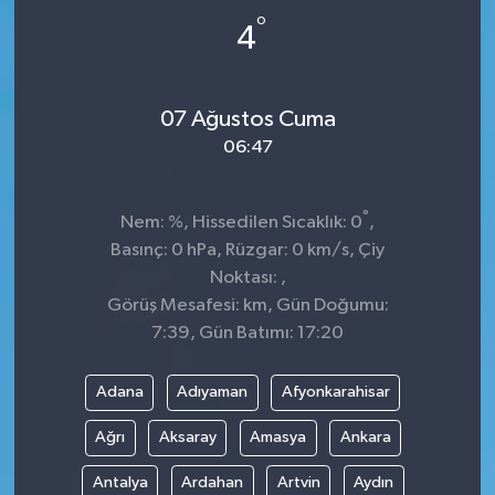
°
4
07 Ağustos Cuma
06:47
°
Nem: %, Hissedilen Sıcaklık: 0
,
Basınç: 0 hPa, Rüzgar: 0 km/s, Çiy
Noktası: ,
Görüş Mesafesi: km, Gün Doğumu:
7:39, Gün Batımı: 17:20
Adana
Adıyaman
Afyonkarahisar
Ağrı
Aksaray
Amasya
Ankara
Antalya
Ardahan
Artvin
Aydın