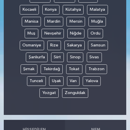
Kocaeli
Konya
Kütahya
Malatya
Manisa
Mardin
Mersin
Muğla
Muş
Nevşehir
Niğde
Ordu
Osmaniye
Rize
Sakarya
Samsun
Şanlıurfa
Siirt
Sinop
Sivas
Şırnak
Tekirdağ
Tokat
Trabzon
Tunceli
Uşak
Van
Yalova
Yozgat
Zonguldak
HISSEDILEN
NEM