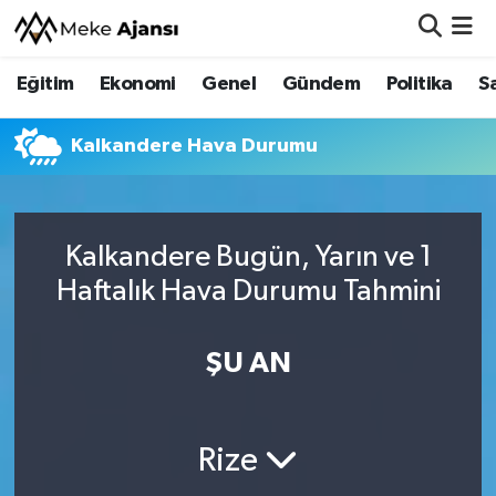
Eğitim
Ekonomi
Genel
Gündem
Politika
S
Eğitim
Nöbetçi Eczaneler
Ekonomi
Hava Durumu
Kalkandere Hava Durumu
Genel
Namaz Vakitleri
Kalkandere Bugün, Yarın ve 1
Gündem
Trafik Durumu
Haftalık Hava Durumu Tahmini
Politika
Süper Lig Puan Durumu ve Fikstür
ŞU AN
Sağlık
Tüm Manşetler
Siyaset
Son Dakika Haberleri
Rize
Spor
Haber Arşivi