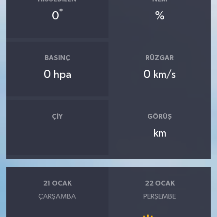
°
0
%
BASINÇ
RÜZGAR
0
0
hpa
km/s
ÇIY
GÖRÜŞ
km
21 OCAK
22 OCAK
ÇARŞAMBA
PERŞEMBE