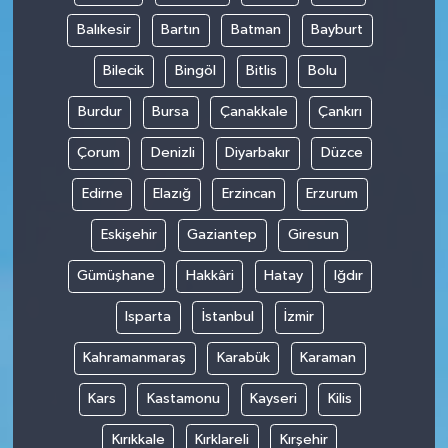
Balıkesir
Bartın
Batman
Bayburt
Bilecik
Bingöl
Bitlis
Bolu
Burdur
Bursa
Çanakkale
Çankırı
Çorum
Denizli
Diyarbakır
Düzce
Edirne
Elazığ
Erzincan
Erzurum
Eskişehir
Gaziantep
Giresun
Gümüşhane
Hakkâri
Hatay
Iğdır
Isparta
İstanbul
İzmir
Kahramanmaraş
Karabük
Karaman
Kars
Kastamonu
Kayseri
Kilis
Kırıkkale
Kırklareli
Kırşehir