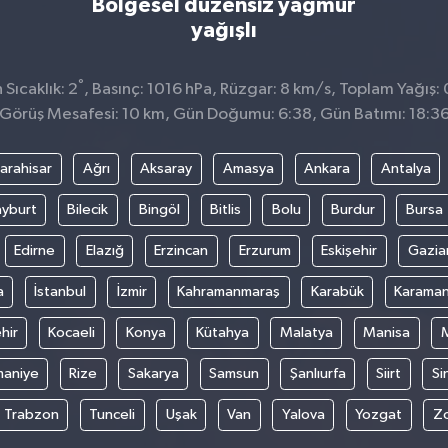
Bölgesel düzensiz yağmur
yağışlı
°
Sıcaklık: 2
, Basınç: 1016 hPa, Rüzgar: 8 km/s, Toplam Yağış: 
Görüş Mesafesi: 10 km, Gün Doğumu: 6:38, Gün Batımı: 18:3
arahisar
Ağrı
Aksaray
Amasya
Ankara
Antalya
yburt
Bilecik
Bingöl
Bitlis
Bolu
Burdur
Bursa
Edirne
Elazığ
Erzincan
Erzurum
Eskişehir
Gazia
a
İstanbul
İzmir
Kahramanmaraş
Karabük
Karama
hir
Kocaeli
Konya
Kütahya
Malatya
Manisa
aniye
Rize
Sakarya
Samsun
Şanlıurfa
Siirt
Si
Trabzon
Tunceli
Uşak
Van
Yalova
Yozgat
Z