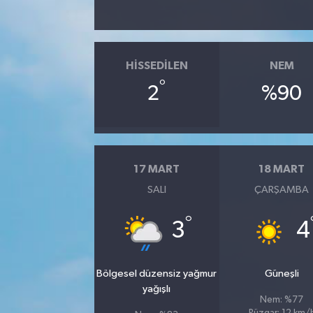
HISSEDILEN
NEM
°
2
%90
17 MART
18 MART
SALI
ÇARŞAMBA
°
3
4
Bölgesel düzensiz yağmur
Güneşli
yağışlı
Nem: %77