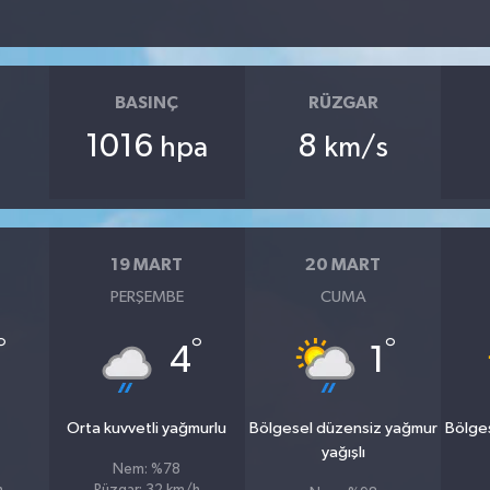
BASINÇ
RÜZGAR
1016
8
hpa
km/s
19 MART
20 MART
PERŞEMBE
CUMA
°
°
°
4
1
Orta kuvvetli yağmurlu
Bölgesel düzensiz yağmur
Bölge
yağışlı
Nem: %78