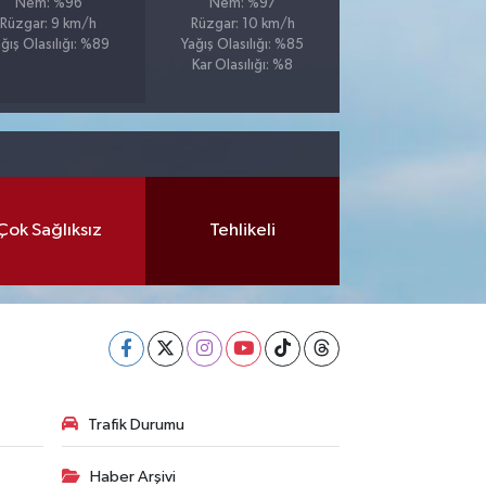
Nem: %96
Nem: %97
Rüzgar: 9 km/h
Rüzgar: 10 km/h
ğış Olasılığı: %89
Yağış Olasılığı: %85
Kar Olasılığı: %8
Çok Sağlıksız
Tehlikeli
Trafik Durumu
Haber Arşivi