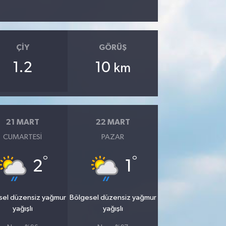
ÇIY
GÖRÜŞ
1.2
10
km
21 MART
22 MART
CUMARTESI
PAZAR
°
°
2
1
sel düzensiz yağmur
Bölgesel düzensiz yağmur
yağışlı
yağışlı