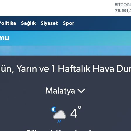
BITCOI
79.591,
DOLAR
45,436
Politika
Sağlık
Siyaset
Spor
EURO
53,386
umu
STERLİN
61,603
G.ALTIN
6862,0
BİST10
n, Yarın ve 1 Haftalık Hava D
14.598
Malatya
°
4