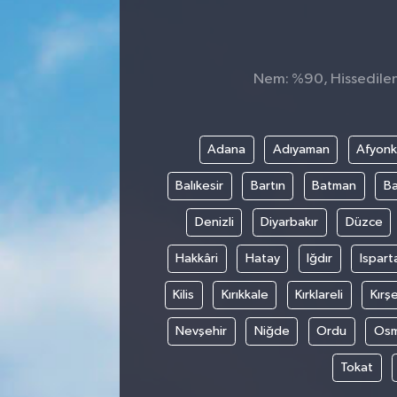
Nem: %90, Hissedilen 
Adana
Adıyaman
Afyonk
Balıkesir
Bartın
Batman
Ba
Denizli
Diyarbakır
Düzce
Hakkâri
Hatay
Iğdır
Ispart
Kilis
Kırıkkale
Kırklareli
Kırşe
Nevşehir
Niğde
Ordu
Osm
Tokat