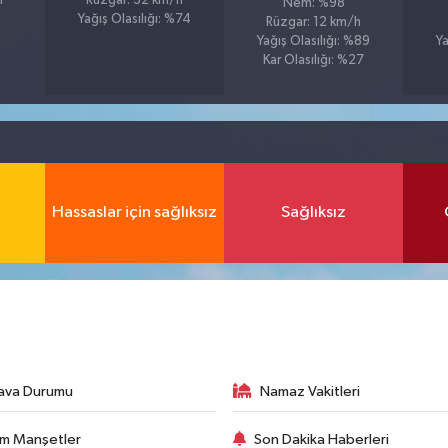
h
Rüzgar: 32 km/h
Nem: %98
Yağış Olasılığı: %74
Rüzgar: 12 km/h
Yağış Olasılığı: %89
Ya
Kar Olasılığı: %27
Hassaslar için sağlıksız
Sağlıksız
ava Durumu
Namaz Vakitleri
m Manşetler
Son Dakika Haberleri