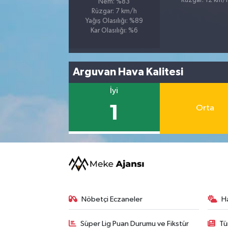
Rüzgar: 12 km/
Nem: %83
Rüzgar: 7 km/h
Yağış Olasılığı: %89
Kar Olasılığı: %6
Arguvan Hava Kalitesi
İyi
1
Orta
Nöbetçi Eczaneler
H
Süper Lig Puan Durumu ve Fikstür
Tü