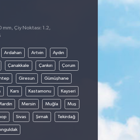
0 mm, Çiy Noktası: 1.2,
6
Ardahan
Artvin
Aydın
Çanakkale
Çankırı
Çorum
ntep
Giresun
Gümüşhane
n
Kars
Kastamonu
Kayseri
Mardin
Mersin
Muğla
Muş
nop
Sivas
Şırnak
Tekirdağ
onguldak