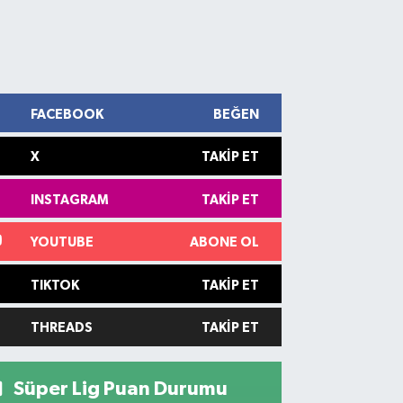
FACEBOOK
BEĞEN
X
TAKIP ET
INSTAGRAM
TAKIP ET
YOUTUBE
ABONE OL
TIKTOK
TAKIP ET
THREADS
TAKIP ET
Süper Lig Puan Durumu