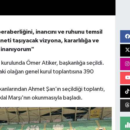
beraberliğini, inancını ve ruhunu temsil
neti taşıyacak vizyona, kararlılığa ve
 inanıyorum"
urulunda Ömer Atiker, başkanlığa seçildi.
i olağan genel kurul toplantısına 390
kanlarından Ahmet Şan'ın seçildiği toplantı,
klal Marşı'nın okunmasıyla başladı.