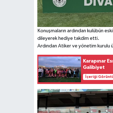
Konuşmaların ardından kulübün eski
dileyerek hediye takdim etti.
Ardından Atiker ve yönetim kurulu üy
Karapınar Es
Galibiyet
İçeriği Görünt