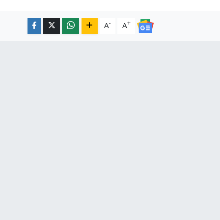
-
+
A
A