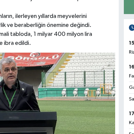
arın, ilerleyen yıllarda meyvelerini
rlik ve beraberliğin önemine değindi.
li tabloda, 1 milyar 400 milyon lira
e ibra edildi.
1
Ri
1
Fa
Ga
Sa
1
Ka