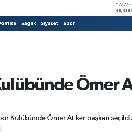
DOLAR
45,436
EURO
53,386
Politika
Sağlık
Siyaset
Spor
STERLİN
61,603
G.ALTIN
6862,0
BİST10
14.598
BITCOI
79.591,
ulübünde Ömer A
r Kulübünde Ömer Atiker başkan seçildi