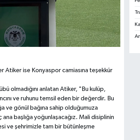
Fe
Tr
Ka
An
er Atiker ise Konyaspor camiasına teşekkür
bü olmadığını anlatan Atiker, "Bu kulüp,
ancını ve ruhunu temsil eden bir değerdir. Bu
lığa ve gönül bağına sahip olduğumuza
ana başlığa yoğunlaşacağız. Mali disiplinin
esi ve şehrimizle tam bir bütünleşme