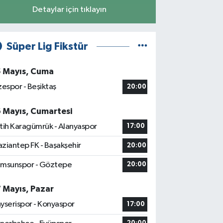
Detaylar için tıklayın
Süper Lig Fikstür
5 Mayıs, Cuma
zespor - Beşiktaş
20:00
6 Mayıs, Cumartesi
tih Karagümrük - Alanyaspor
17:00
ziantep FK - Başakşehir
20:00
msunspor - Göztepe
20:00
7 Mayıs, Pazar
yserispor - Konyaspor
17:00