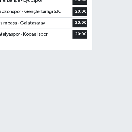
nerbahçe - Eyüpspor
20:00
abzonspor - Gençlerbirliği S.K.
20:00
sımpaşa - Galatasaray
20:00
talyaspor - Kocaelispor
20:00