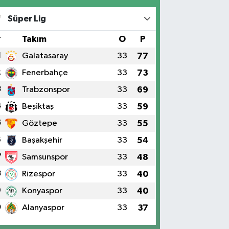
Süper Lig
#
Takım
O
P
1
Galatasaray
33
77
2
Fenerbahçe
33
73
3
Trabzonspor
33
69
4
Beşiktaş
33
59
5
Göztepe
33
55
6
Başakşehir
33
54
7
Samsunspor
33
48
8
Rizespor
33
40
9
Konyaspor
33
40
0
Alanyaspor
33
37