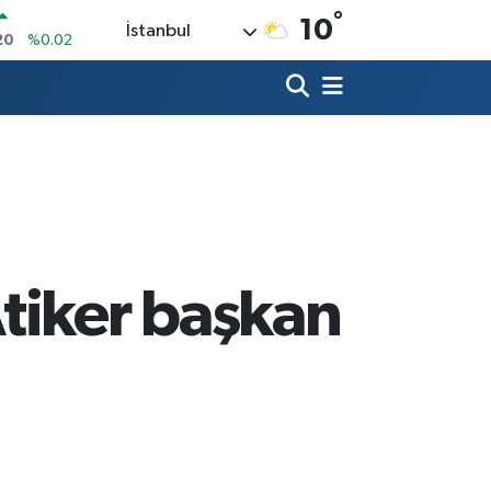
°
10
İstanbul
20
%0.02
90
%0.19
80
%0.18
9000
%0.19
0
,00
%0
N
74
%-1.82
tiker başkan
.