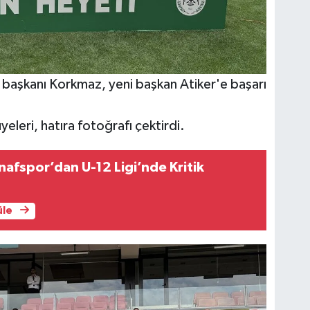
 başkanı Korkmaz, yeni başkan Atiker'e başarı
eleri, hatıra fotoğrafı çektirdi.
nafspor’dan U-12 Ligi’nde Kritik
üle