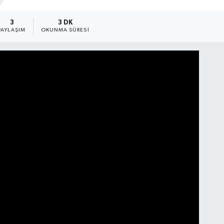
3
3 DK
PAYLAŞIM
OKUNMA SÜRESI