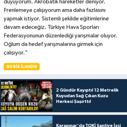
duyuyorum. Akrobatik hareketler deniyor.
Frenlemeye çalışıyorum ama daha fazlasını
yapmak istiyor. Sistemli şekilde eğitimlerine
devam edeceğiz. Türkiye Hava Sporları
Federasyonunun düzenlediği yarışmalar oluyor.
Oğlum da hedef yarışmalarına girmek için
çalışıyor."
BU BIR İLANDIR
2 Gündür Kayıptı! 12 Metrelik
Kuyudan Sağ Çıkan Kuzu
Herkesi Şaşırttı!
Karapınar'da TOKİ Şantiye İşçi