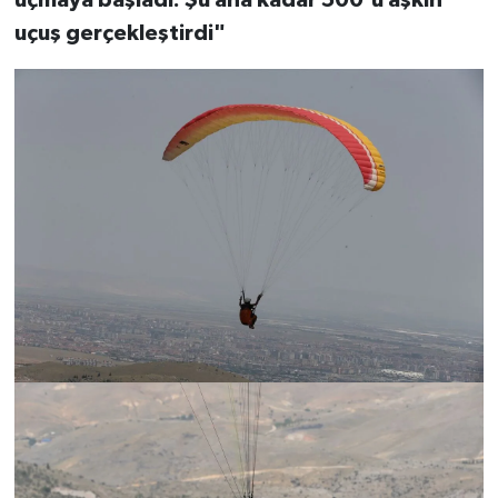
uçmaya başladı. Şu ana kadar 500'ü aşkın
uçuş gerçekleştirdi"