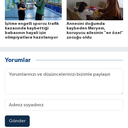
İşitme engelli sporcu trafik
Annesini doğumda
kazasında kaybettiği
kaybeden Meryem,
babasının hayali için
koruyucu ailesinin "en özel"
olimpiyatlara hazırlanıyor
çocuğu oldu
Yorumlar
Gönder