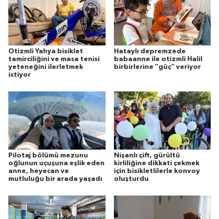
Otizmli Yahya bisiklet
Hataylı depremzede
tamirciliğini ve masa tenisi
babaanne ile otizmli Halil
yeteneğini ilerletmek
birbirlerine "güç" veriyor
istiyor
Pilotaj bölümü mezunu
Nişanlı çift, gürültü
oğlunun uçuşuna eşlik eden
kirliliğine dikkati çekmek
anne, heyecan ve
için bisikletlilerle konvoy
mutluluğu bir arada yaşadı
oluşturdu