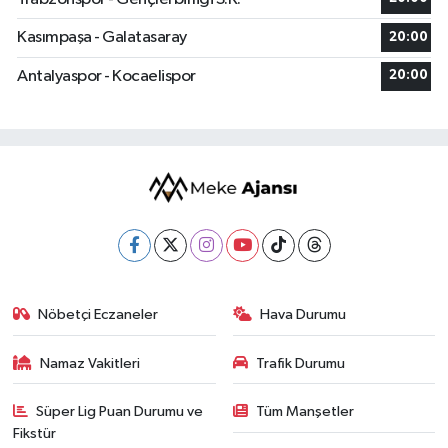
Kasımpaşa - Galatasaray
20:00
Antalyaspor - Kocaelispor
20:00
Nöbetçi Eczaneler
Hava Durumu
Namaz Vakitleri
Trafik Durumu
Süper Lig Puan Durumu ve
Tüm Manşetler
Fikstür