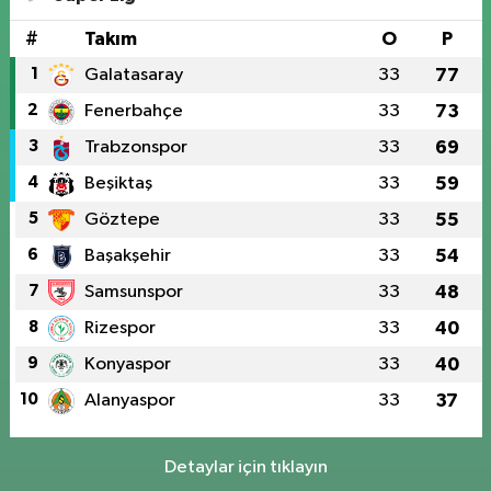
#
Takım
O
P
1
Galatasaray
33
77
2
Fenerbahçe
33
73
3
Trabzonspor
33
69
4
Beşiktaş
33
59
5
Göztepe
33
55
6
Başakşehir
33
54
7
Samsunspor
33
48
8
Rizespor
33
40
9
Konyaspor
33
40
10
Alanyaspor
33
37
Detaylar için tıklayın