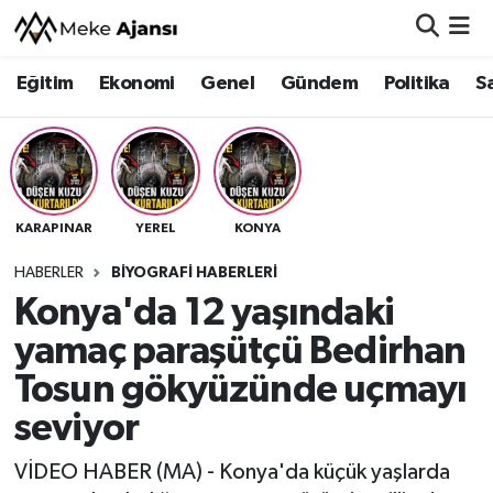
Eğitim
Ekonomi
Genel
Gündem
Politika
S
Eğitim
Nöbetçi Eczaneler
Ekonomi
Hava Durumu
Genel
Namaz Vakitleri
KARAPINAR
YEREL
KONYA
Gündem
Trafik Durumu
HABERLER
BIYOGRAFI HABERLERI
Konya'da 12 yaşındaki
Politika
Süper Lig Puan Durumu ve Fikstür
yamaç paraşütçü Bedirhan
Sağlık
Tüm Manşetler
Tosun gökyüzünde uçmayı
seviyor
Siyaset
Son Dakika Haberleri
VİDEO HABER (MA) - Konya'da küçük yaşlarda
Spor
Haber Arşivi