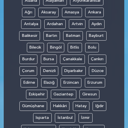
Adana
Adıyaman
Afyonkarahisar
Ağrı
Aksaray
Amasya
Ankara
Antalya
Ardahan
Artvin
Aydın
Balıkesir
Bartın
Batman
Bayburt
Bilecik
Bingöl
Bitlis
Bolu
Burdur
Bursa
Çanakkale
Çankırı
Çorum
Denizli
Diyarbakır
Düzce
Edirne
Elazığ
Erzincan
Erzurum
Eskişehir
Gaziantep
Giresun
Gümüşhane
Hakkâri
Hatay
Iğdır
Isparta
İstanbul
İzmir