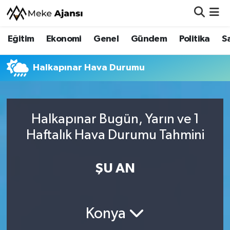
Eğitim
Ekonomi
Genel
Gündem
Politika
S
Eğitim
Nöbetçi Eczaneler
Ekonomi
Hava Durumu
Halkapınar Hava Durumu
Genel
Namaz Vakitleri
Halkapınar Bugün, Yarın ve 1
Gündem
Trafik Durumu
Haftalık Hava Durumu Tahmini
Politika
Süper Lig Puan Durumu ve Fikstür
ŞU AN
Sağlık
Tüm Manşetler
Siyaset
Son Dakika Haberleri
Konya
Spor
Haber Arşivi