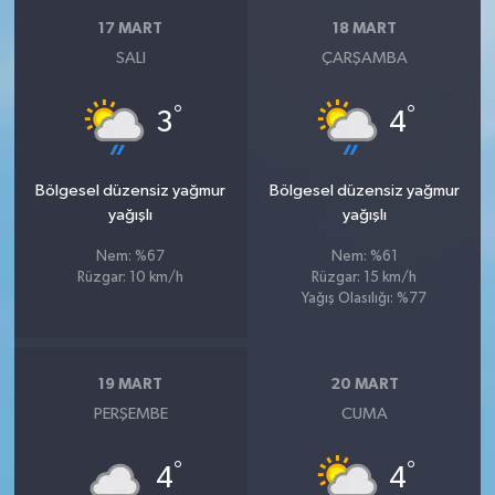
17 MART
18 MART
SALI
ÇARŞAMBA
°
°
3
4
Bölgesel düzensiz yağmur
Bölgesel düzensiz yağmur
yağışlı
yağışlı
Nem: %67
Nem: %61
Rüzgar: 10 km/h
Rüzgar: 15 km/h
Yağış Olasılığı: %77
19 MART
20 MART
PERŞEMBE
CUMA
°
°
4
4