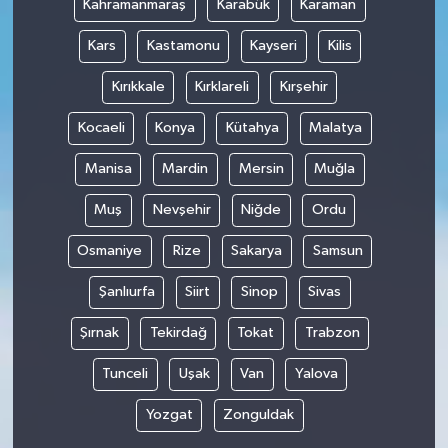
Kahramanmaraş
Karabük
Karaman
Kars
Kastamonu
Kayseri
Kilis
Kırıkkale
Kırklareli
Kırşehir
Kocaeli
Konya
Kütahya
Malatya
Manisa
Mardin
Mersin
Muğla
Muş
Nevşehir
Niğde
Ordu
Osmaniye
Rize
Sakarya
Samsun
Şanlıurfa
Siirt
Sinop
Sivas
Şırnak
Tekirdağ
Tokat
Trabzon
Tunceli
Uşak
Van
Yalova
Yozgat
Zonguldak