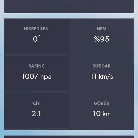
HISSEDILEN
NEM
°
0
%95
BASINÇ
RÜZGAR
1007
11
hpa
km/s
ÇIY
GÖRÜŞ
2.1
10
km