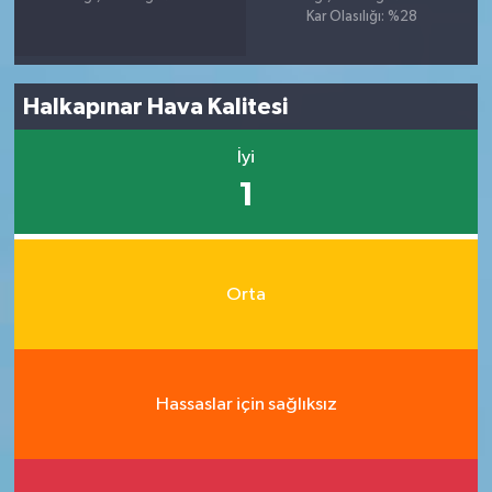
Kar Olasılığı: %28
Halkapınar Hava Kalitesi
İyi
1
Orta
Hassaslar için sağlıksız