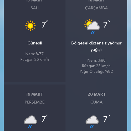
17 MART
18 MART
SALI
ÇARŞAMBA
°
°
7
7
Güneşli
Bölgesel düzensiz yağmur
yağışlı
Nem: %77
Rüzgar: 26 km/h
Nem: %86
Rüzgar: 23 km/h
Yağış Olasılığı: %82
19 MART
20 MART
PERŞEMBE
CUMA
°
°
7
7