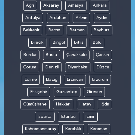
Ağrı
Aksaray
Amasya
Ankara
Antalya
Ardahan
Artvin
Aydın
Balıkesir
Bartın
Batman
Bayburt
Bilecik
Bingöl
Bitlis
Bolu
Burdur
Bursa
Çanakkale
Çankırı
Çorum
Denizli
Diyarbakır
Düzce
Edirne
Elazığ
Erzincan
Erzurum
Eskişehir
Gaziantep
Giresun
Gümüşhane
Hakkâri
Hatay
Iğdır
Isparta
İstanbul
İzmir
Kahramanmaraş
Karabük
Karaman