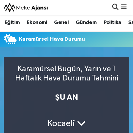
Eğitim
Ekonomi
Genel
Gündem
Politika
S
Eğitim
Nöbetçi Eczaneler
Ekonomi
Hava Durumu
Karamürsel Hava Durumu
Genel
Namaz Vakitleri
Karamürsel Bugün, Yarın ve 1
Gündem
Trafik Durumu
Haftalık Hava Durumu Tahmini
Politika
Süper Lig Puan Durumu ve Fikstür
ŞU AN
Sağlık
Tüm Manşetler
Siyaset
Son Dakika Haberleri
Kocaeli
Spor
Haber Arşivi