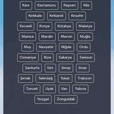
Kars
Kastamonu
Kayseri
Kilis
Kırıkkale
Kırklareli
Kırşehir
Kocaeli
Konya
Kütahya
Malatya
Manisa
Mardin
Mersin
Muğla
Muş
Nevşehir
Niğde
Ordu
Osmaniye
Rize
Sakarya
Samsun
Şanlıurfa
Siirt
Sinop
Sivas
Şırnak
Tekirdağ
Tokat
Trabzon
Tunceli
Uşak
Van
Yalova
Yozgat
Zonguldak