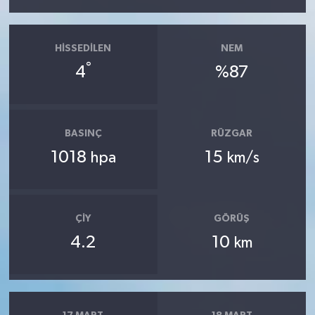
HISSEDILEN
NEM
°
4
%87
BASINÇ
RÜZGAR
1018
15
hpa
km/s
ÇIY
GÖRÜŞ
4.2
10
km