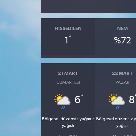
HISSEDILEN
NEM
°
1
%72
21 MART
22 MART
CUMARTESI
PAZAR
°
6
8
Bölgesel düzensiz yağmur
Bölgesel düzensiz 
yağışlı
yağışlı