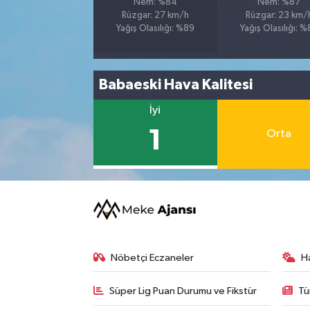
Nem: %84
Nem: %87
Rüzgar: 27 km/h
Rüzgar: 23 km/
Yağış Olasılığı: %89
Yağış Olasılığı: 
Babaeski Hava Kalitesi
İyi
1
Orta
Nöbetçi Eczaneler
H
Süper Lig Puan Durumu ve Fikstür
Tü