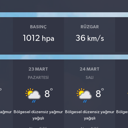
BASINÇ
RÜZGAR
1012
36
hpa
km/s
23 MART
24 MART
PAZARTESI
SALI
°
°
°
8
8
yağmur
Bölgesel düzensiz yağmur
Bölgesel düzensiz yağmur
Bölge
yağışlı
yağışlı