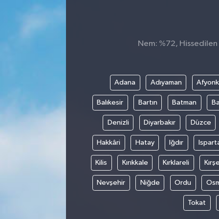
Nem: %72, Hissedilen S
Adana
Adıyaman
Afyonk
Balıkesir
Bartın
Batman
Ba
Denizli
Diyarbakır
Düzce
Hakkâri
Hatay
Iğdır
Ispart
Kilis
Kırıkkale
Kırklareli
Kırşe
Nevşehir
Niğde
Ordu
Osm
Tokat