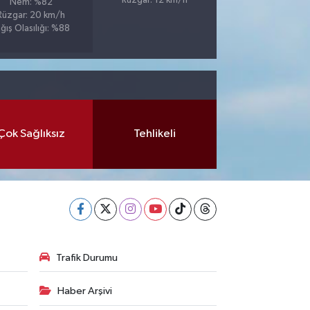
Rüzgar: 12 km/h
Nem: %82
Rüzgar: 20 km/h
ğış Olasılığı: %88
Çok Sağlıksız
Tehlikeli
Trafik Durumu
Haber Arşivi