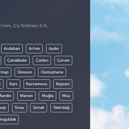
 0 mm, Çiy Noktası: 0.6,
3
Ardahan
Artvin
Aydın
Çanakkale
Çankırı
Çorum
ntep
Giresun
Gümüşhane
n
Kars
Kastamonu
Kayseri
Mardin
Mersin
Muğla
Muş
nop
Sivas
Şırnak
Tekirdağ
onguldak