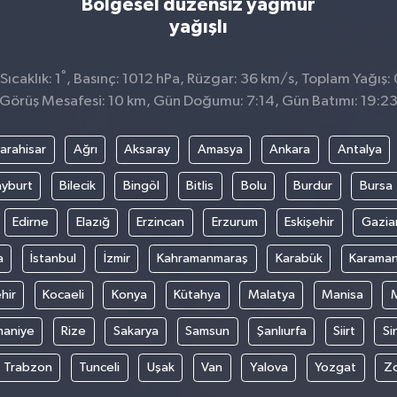
Bölgesel düzensiz yağmur
yağışlı
°
ıcaklık: 1
, Basınç: 1012 hPa, Rüzgar: 36 km/s, Toplam Yağış:
Görüş Mesafesi: 10 km, Gün Doğumu: 7:14, Gün Batımı: 19:2
arahisar
Ağrı
Aksaray
Amasya
Ankara
Antalya
yburt
Bilecik
Bingöl
Bitlis
Bolu
Burdur
Bursa
Edirne
Elazığ
Erzincan
Erzurum
Eskişehir
Gazia
a
İstanbul
İzmir
Kahramanmaraş
Karabük
Karama
hir
Kocaeli
Konya
Kütahya
Malatya
Manisa
aniye
Rize
Sakarya
Samsun
Şanlıurfa
Siirt
Si
Trabzon
Tunceli
Uşak
Van
Yalova
Yozgat
Z