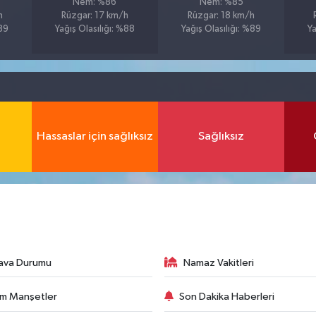
Nem: %86
Nem: %85
h
Rüzgar: 17 km/h
Rüzgar: 18 km/h
%89
Yağış Olasılığı: %88
Yağış Olasılığı: %89
Ya
Hassaslar için sağlıksız
Sağlıksız
ava Durumu
Namaz Vakitleri
m Manşetler
Son Dakika Haberleri