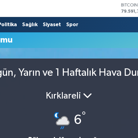
BITCOI
79.591,
DOLAR
45,436
Politika
Sağlık
Siyaset
Spor
EURO
53,386
umu
STERLİN
61,603
G.ALTIN
6862,0
BİST10
ün, Yarın ve 1 Haftalık Hava D
14.598
Kırklareli
°
6