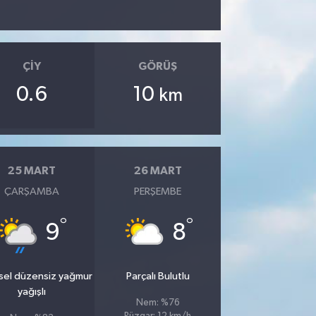
ÇIY
GÖRÜŞ
0.6
10
km
25 MART
26 MART
ÇARŞAMBA
PERŞEMBE
°
°
9
8
sel düzensiz yağmur
Parçalı Bulutlu
yağışlı
Nem: %76