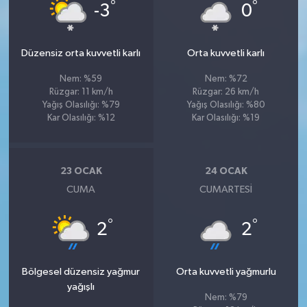
°
°
-3
0
Düzensiz orta kuvvetli karlı
Orta kuvvetli karlı
Nem: %59
Nem: %72
Rüzgar: 11 km/h
Rüzgar: 26 km/h
Yağış Olasılığı: %79
Yağış Olasılığı: %80
Kar Olasılığı: %12
Kar Olasılığı: %19
23 OCAK
24 OCAK
CUMA
CUMARTESI
°
°
2
2
Bölgesel düzensiz yağmur
Orta kuvvetli yağmurlu
yağışlı
Nem: %79