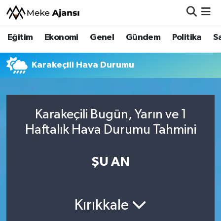
Eğitim
Ekonomi
Genel
Gündem
Politika
S
Eğitim
Nöbetçi Eczaneler
Ekonomi
Hava Durumu
Karakeçili Hava Durumu
Genel
Namaz Vakitleri
Karakeçili Bugün, Yarın ve 1
Gündem
Trafik Durumu
Haftalık Hava Durumu Tahmini
Politika
Süper Lig Puan Durumu ve Fikstür
ŞU AN
Sağlık
Tüm Manşetler
Siyaset
Son Dakika Haberleri
Kırıkkale
Spor
Haber Arşivi