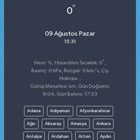
°
0
09 Ağustos Pazar
15:31
°
Nem: %, Hissedilen Sıcaklık: 0
,
Basınç: 0 hPa, Rüzgar: 0 km/s, Çiy
Noktası: ,
Görüş Mesafesi: km, Gün Doğumu:
8:04, Gün Batımı: 17:53
Adana
Adıyaman
Afyonkarahisar
Ağrı
Aksaray
Amasya
Ankara
Antalya
Ardahan
Artvin
Aydın