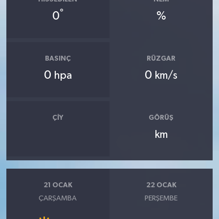
°
0
%
BASINÇ
RÜZGAR
0
0
hpa
km/s
ÇIY
GÖRÜŞ
km
21 OCAK
22 OCAK
ÇARŞAMBA
PERŞEMBE