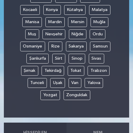
Kocaeli
Konya
Kütahya
Malatya
Manisa
Mardin
Mersin
Muğla
Muş
Nevşehir
Niğde
Ordu
Osmaniye
Rize
Sakarya
Samsun
Şanlıurfa
Siirt
Sinop
Sivas
Şırnak
Tekirdağ
Tokat
Trabzon
Tunceli
Uşak
Van
Yalova
Yozgat
Zonguldak
HISSEDILEN
NEM