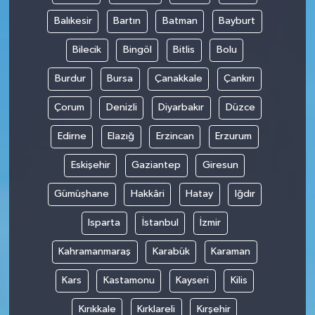
Balıkesir
Bartın
Batman
Bayburt
Bilecik
Bingöl
Bitlis
Bolu
Burdur
Bursa
Çanakkale
Çankırı
Çorum
Denizli
Diyarbakır
Düzce
Edirne
Elazığ
Erzincan
Erzurum
Eskişehir
Gaziantep
Giresun
Gümüşhane
Hakkâri
Hatay
Iğdır
Isparta
İstanbul
İzmir
Kahramanmaraş
Karabük
Karaman
Kars
Kastamonu
Kayseri
Kilis
Kırıkkale
Kırklareli
Kırşehir