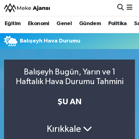
Eğitim
Ekonomi
Genel
Gündem
Politika
S
Eğitim
Nöbetçi Eczaneler
Ekonomi
Hava Durumu
Balışeyh Hava Durumu
Genel
Namaz Vakitleri
Balışeyh Bugün, Yarın ve 1
Gündem
Trafik Durumu
Haftalık Hava Durumu Tahmini
Politika
Süper Lig Puan Durumu ve Fikstür
ŞU AN
Sağlık
Tüm Manşetler
Siyaset
Son Dakika Haberleri
Kırıkkale
Spor
Haber Arşivi