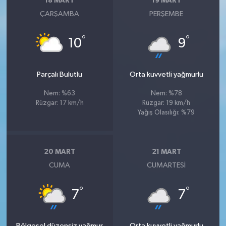
18 MART
19 MART
ÇARŞAMBA
PERŞEMBE
°
°
10
9
Parçalı Bulutlu
Orta kuvvetli yağmurlu
Nem: %63
Nem: %78
Rüzgar: 17 km/h
Rüzgar: 19 km/h
Yağış Olasılığı: %79
20 MART
21 MART
CUMA
CUMARTESI
°
°
7
7
Bölgesel düzensiz yağmur
Orta kuvvetli yağmurlu