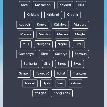
Kars
Kastamonu
Kayseri
Kilis
Kırıkkale
Kırklareli
Kırşehir
Kocaeli
Konya
Kütahya
Malatya
Manisa
Mardin
Mersin
Muğla
Muş
Nevşehir
Niğde
Ordu
Osmaniye
Rize
Sakarya
Samsun
Şanlıurfa
Siirt
Sinop
Sivas
Şırnak
Tekirdağ
Tokat
Trabzon
Tunceli
Uşak
Van
Yalova
Yozgat
Zonguldak