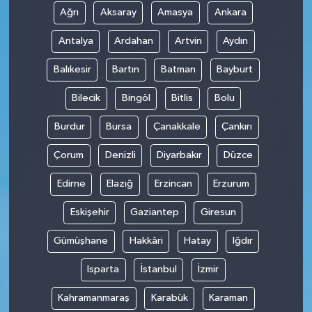
Ağrı
Aksaray
Amasya
Ankara
Antalya
Ardahan
Artvin
Aydın
Balıkesir
Bartın
Batman
Bayburt
Bilecik
Bingöl
Bitlis
Bolu
Burdur
Bursa
Çanakkale
Çankırı
Çorum
Denizli
Diyarbakır
Düzce
Edirne
Elazığ
Erzincan
Erzurum
Eskişehir
Gaziantep
Giresun
Gümüşhane
Hakkâri
Hatay
Iğdır
Isparta
İstanbul
İzmir
Kahramanmaraş
Karabük
Karaman