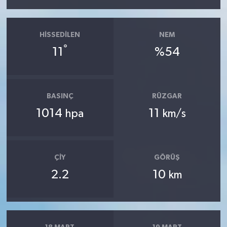
HISSEDILEN
NEM
°
11
%54
BASINÇ
RÜZGAR
1014
11
hpa
km/s
ÇIY
GÖRÜŞ
2.2
10
km