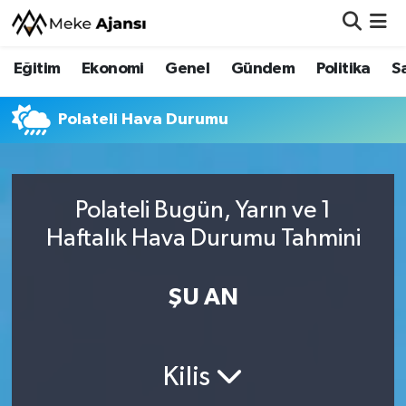
Eğitim
Ekonomi
Genel
Gündem
Politika
S
Eğitim
Nöbetçi Eczaneler
Ekonomi
Hava Durumu
Polateli Hava Durumu
Genel
Namaz Vakitleri
Polateli Bugün, Yarın ve 1
Gündem
Trafik Durumu
Haftalık Hava Durumu Tahmini
Politika
Süper Lig Puan Durumu ve Fikstür
ŞU AN
Sağlık
Tüm Manşetler
Siyaset
Son Dakika Haberleri
Kilis
Spor
Haber Arşivi