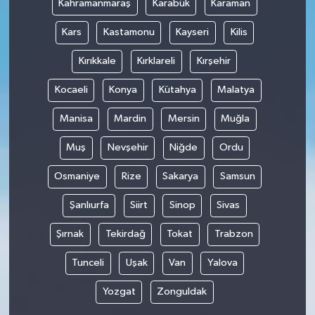
Kahramanmaraş
Karabük
Karaman
Kars
Kastamonu
Kayseri
Kilis
Kırıkkale
Kırklareli
Kırşehir
Kocaeli
Konya
Kütahya
Malatya
Manisa
Mardin
Mersin
Muğla
Muş
Nevşehir
Niğde
Ordu
Osmaniye
Rize
Sakarya
Samsun
Şanlıurfa
Siirt
Sinop
Sivas
Şırnak
Tekirdağ
Tokat
Trabzon
Tunceli
Uşak
Van
Yalova
Yozgat
Zonguldak