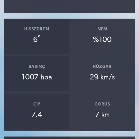
HISSEDILEN
NEM
°
6
%100
BASINÇ
RÜZGAR
1007
29
hpa
km/s
ÇIY
GÖRÜŞ
7.4
7
km