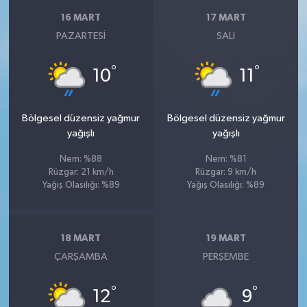
16 MART
17 MART
PAZARTESI
SALI
°
°
10
11
Bölgesel düzensiz yağmur
Bölgesel düzensiz yağmur
yağışlı
yağışlı
Nem: %88
Nem: %81
Rüzgar: 21 km/h
Rüzgar: 9 km/h
Yağış Olasılığı: %89
Yağış Olasılığı: %89
18 MART
19 MART
ÇARŞAMBA
PERŞEMBE
°
°
12
9