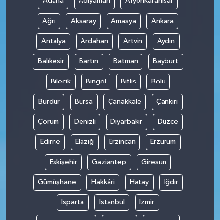
Adana
Adıyaman
Afyonkarahisar
Ağrı
Aksaray
Amasya
Ankara
Antalya
Ardahan
Artvin
Aydın
Balıkesir
Bartın
Batman
Bayburt
Bilecik
Bingöl
Bitlis
Bolu
Burdur
Bursa
Çanakkale
Çankırı
Çorum
Denizli
Diyarbakır
Düzce
Edirne
Elazığ
Erzincan
Erzurum
Eskişehir
Gaziantep
Giresun
Gümüşhane
Hakkâri
Hatay
Iğdır
Isparta
İstanbul
İzmir