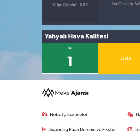
Kar Olasılığı: %
Yağış Olasılığı: %93
Yahyalı Hava Kalitesi
İyi
1
Orta
Nöbetçi Eczaneler
H
Süper Lig Puan Durumu ve Fikstür
Tü