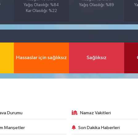
6
Yağış Olasılığı: %84
Yağış Olasılığı: %89
Ya
Kar Olasılığı: %22
Hassaslar için sağlıksız
Sağlıksız
ava Durumu
Namaz Vakitleri
m Manşetler
Son Dakika Haberleri