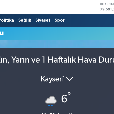
BITCOI
79.591,
DOLAR
45,436
Politika
Sağlık
Siyaset
Spor
EURO
53,386
mu
STERLİN
61,603
G.ALTIN
6862,0
BİST10
ün, Yarın ve 1 Haftalık Hava Du
14.598
Kayseri
°
6