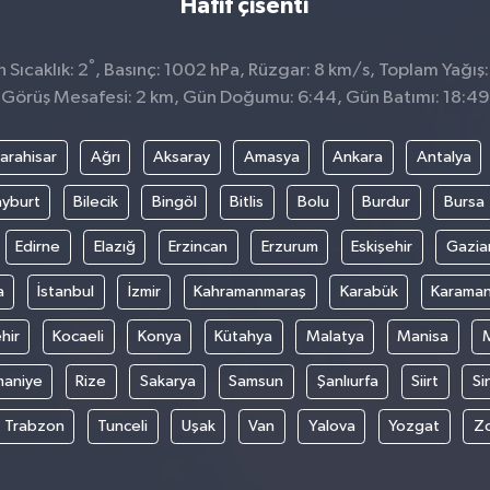
Hafif çisenti
°
Sıcaklık: 2
, Basınç: 1002 hPa, Rüzgar: 8 km/s, Toplam Yağış:
Görüş Mesafesi: 2 km, Gün Doğumu: 6:44, Gün Batımı: 18:49
arahisar
Ağrı
Aksaray
Amasya
Ankara
Antalya
yburt
Bilecik
Bingöl
Bitlis
Bolu
Burdur
Bursa
Edirne
Elazığ
Erzincan
Erzurum
Eskişehir
Gazia
a
İstanbul
İzmir
Kahramanmaraş
Karabük
Karama
hir
Kocaeli
Konya
Kütahya
Malatya
Manisa
aniye
Rize
Sakarya
Samsun
Şanlıurfa
Siirt
Si
Trabzon
Tunceli
Uşak
Van
Yalova
Yozgat
Z