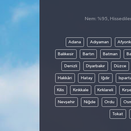
Nem: %95, Hissedilen 
Adana
Adıyaman
Afyonk
Balıkesir
Bartın
Batman
Ba
Denizli
Diyarbakır
Düzce
Hakkâri
Hatay
Iğdır
Ispart
Kilis
Kırıkkale
Kırklareli
Kırşe
Nevşehir
Niğde
Ordu
Osm
Tokat