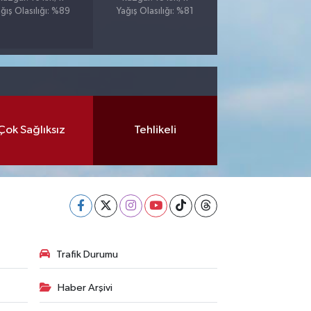
ğış Olasılığı: %89
Yağış Olasılığı: %81
Çok Sağlıksız
Tehlikeli
Trafik Durumu
Haber Arşivi