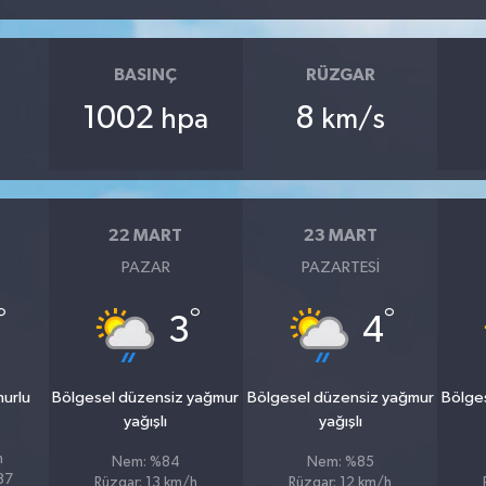
BASINÇ
RÜZGAR
1002
8
hpa
km/s
22 MART
23 MART
PAZAR
PAZARTESI
°
°
°
3
4
murlu
Bölgesel düzensiz yağmur
Bölgesel düzensiz yağmur
Bölge
yağışlı
yağışlı
h
Nem: %84
Nem: %85
%87
Rüzgar: 13 km/h
Rüzgar: 12 km/h