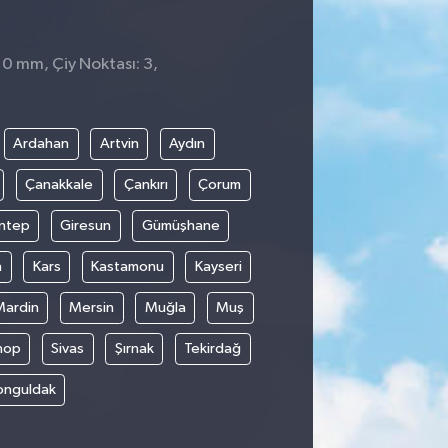
 0 mm, Çiy Noktası: 3,
Ardahan
Artvin
Aydın
Çanakkale
Çankırı
Çorum
ntep
Giresun
Gümüşhane
n
Kars
Kastamonu
Kayseri
Mardin
Mersin
Muğla
Muş
nop
Sivas
Şırnak
Tekirdağ
onguldak