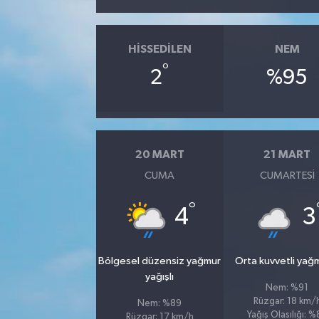
HISSEDILEN
NEM
°
2
%95
20 MART
21 MART
CUMA
CUMARTESI
°
4
3
Bölgesel düzensiz yağmur
Orta kuvvetli yağ
yağışlı
Nem: %91
Rüzgar: 18 km/
Nem: %89
Yağış Olasılığı: 
Rüzgar: 17 km/h