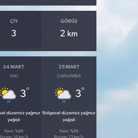
ÇIY
GÖRÜŞ
3
2
km
24 MART
25 MART
SALI
ÇARŞAMBA
°
°
3
3
sel düzensiz yağmur
Bölgesel düzensiz yağmur
yağışlı
yağışlı
Nem: %86
Nem: %89
Rüzgar: 16 km/h
Rüzgar: 13 km/h